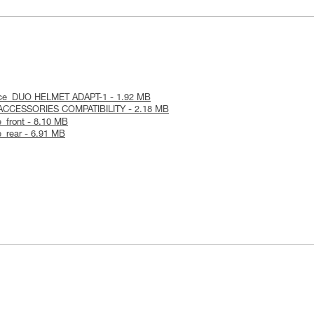
otice_DUO HELMET ADAPT-1 - 1.92 MB
 ACCESSORIES COMPATIBILITY - 2.18 MB
e_front - 8.10 MB
le_rear - 6.91 MB