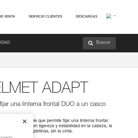
DE VENTA
SERVICIO CLIENTES
DESCARGAS
Buscar
RIDAD
LMET ADAPT
ijar una linterna frontal DUO a un casco
sorio extraíble que permite fijar una linterna frontal
l. Para ganar en ligereza y estabilidad en la cabeza, la
rectamente en las pletinas, sin la cinta.
correcto