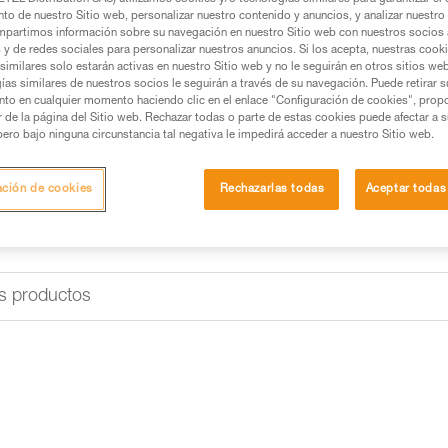
to de nuestro Sitio web, personalizar nuestro contenido y anuncios, y analizar nuestro 
Buscar un punto de venta
partimos información sobre su navegación en nuestro Sitio web con nuestros socios a
s y de redes sociales para personalizar nuestros anuncios. Si los acepta, nuestras cook
similares solo estarán activas en nuestro Sitio web y no le seguirán en otros sitios we
ías similares de nuestros socios le seguirán a través de su navegación. Puede retirar s
¿Buscas la mejor linterna front
nto en cualquier momento haciendo clic en el enlace "Configuración de cookies", prop
or de la página del Sitio web. Rechazar todas o parte de estas cookies puede afectar a 
ACCEDER A LA AYUDA
pero bajo ninguna circunstancia tal negativa le impedirá acceder a nuestro Sitio web.
ación de cookies
Rechazarlas todas
Aceptar todas
s productos