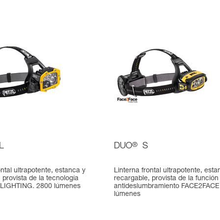
L
DUO
®
S
ontal ultrapotente, estanca y
Linterna frontal ultrapotente, esta
 provista de la tecnología
recargable, provista de la función
LIGHTING. 2800 lúmenes
antideslumbramiento FACE2FACE
lúmenes