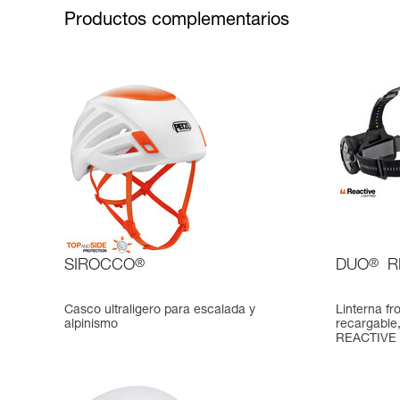
Productos complementarios
SIROCCO
®
DUO
®
R
Casco ultraligero para escalada y
Linterna fr
alpinismo
recargable,
REACTIVE 