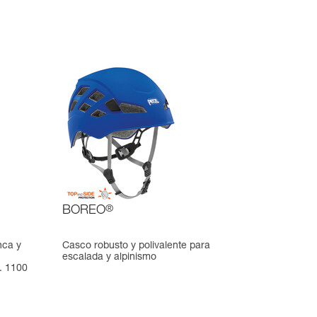
BOREO
®
nca y
Casco robusto y polivalente para
escalada y alpinismo
. 1100