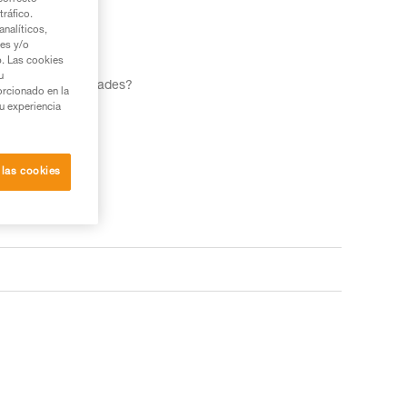
tráfico.
nalíticos,
ies y/o
b. Las cookies
u
al para tus actividades?
orcionado en la
su experiencia
 las cookies