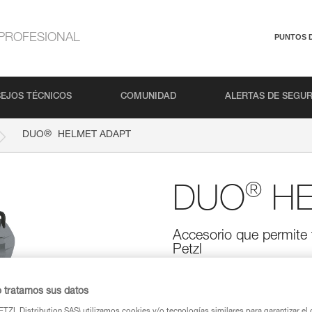
PROFESIONAL
PUNTOS 
EJOS TÉCNICOS
COMUNIDAD
ALERTAS DE SEGU
®
DUO
HELMET ADAPT
®
DUO
HE
Accesorio que permite f
Petzl
El DUO HELMET ADAPT es un acce
DUO RL o DUO S a un casco Petz
o tratamos sus datos
linterna y su batería se fijan di
TZL Distribution SAS) utilizamos cookies y/o tecnologías similares para garantizar el 