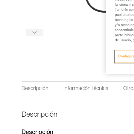
funcionamien
También com
publicitario
tecnologías 
y/o tecnolog
consentimie
parte inferi
de usuario, 
Configur
Descripción
Información técnica
Otro
Descripción
Descripción