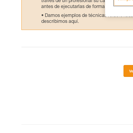
través de un profesional su capacidad para 
antes de ejecutarlas de forma autónoma.
Damos ejemplos de técnicas relacionadas 
describimos aquí.
Ve