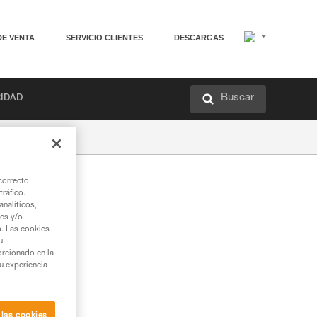
DE VENTA
SERVICIO CLIENTES
DESCARGAS
Buscar
RIDAD
correcto
tráfico.
nalíticos,
ies y/o
b. Las cookies
u
orcionado en la
su experiencia
 las cookies