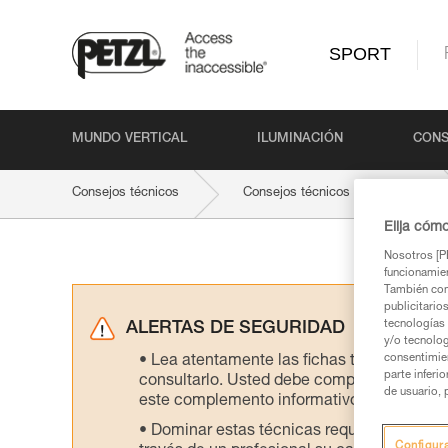
SPORT
MUNDO VERTICAL
ILUMINACIÓN
CONS
Consejos técnicos
Consejos técnicos por producto
Elija cóm
Nosotros [PE
funcionamien
También com
publicitario
tecnologías 
ALERTAS DE SEGURIDAD
y/o tecnolog
consentimie
Lea atentamente las fichas técnicas de l
parte inferi
consultarlo. Usted debe comprender la inf
de usuario, 
este complemento informativo.
Dominar estas técnicas requiere una for
Configur