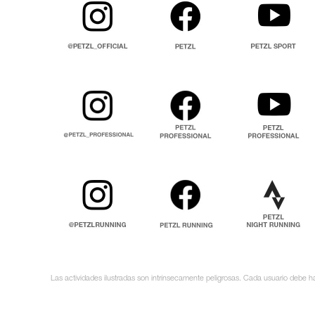
Las actividades ilustradas son intrínsecamente peligrosas. Cada usuario debe ha