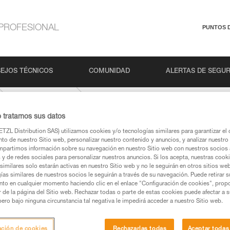
PROFESIONAL
PUNTOS 
EJOS TÉCNICOS
COMUNIDAD
ALERTAS DE SEGU
VOLTA-9-2-mm
o tratamos sus datos
TZL Distribution SAS) utilizamos cookies y/o tecnologías similares para garantizar el 
to de nuestro Sitio web, personalizar nuestro contenido y anuncios, y analizar nuestro 
partimos información sobre su navegación en nuestro Sitio web con nuestros socios a
s y de redes sociales para personalizar nuestros anuncios. Si los acepta, nuestras cook
similares solo estarán activas en nuestro Sitio web y no le seguirán en otros sitios we
ías similares de nuestros socios le seguirán a través de su navegación. Puede retirar s
nto en cualquier momento haciendo clic en el enlace "Configuración de cookies", prop
os productos utilizados en este consejo antes de
or de la página del Sitio web. Rechazar todas o parte de estas cookies puede afectar a 
ormación de la ficha técnica para poder comprender
pero bajo ninguna circunstancia tal negativa le impedirá acceder a nuestro Sitio web.
mación y un entrenamiento específico. Confirme a
ación de cookies
Rechazarlas todas
Aceptar todas