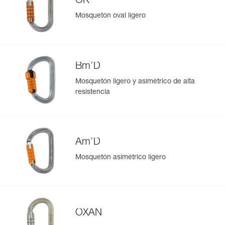
OK
Consulte el historial de un producto desde su fecha de
fabricación.
Mosquetón oval ligero
Más información
Bm’D
Mosquetón ligero y asimétrico de alta
resistencia
Am’D
Mosquetón asimétrico ligero
OXAN