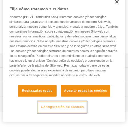
La polea PRO TRAXION, con opción de apertura incluso
cuando está fijada al anclaje, está diseñada para la
Elija cómo tratamos sus datos
instalación de sistemas de izado. Con la roldana de gran
Nosotros [PETZL Distribution SAS) utilizamos cookies y/o tecnologías
diámetro con rodamiento de bolas estanco y su excelente
similares para garantizar el correcto funcionamiento de nuestro Sitio web,
rendimiento, está especialmente adaptada para el izado de
personalizar nuestro contenido y anuncios, y analizar nuestro tráfico. También
cargas pesadas. Se facilitan las manipulaciones, gracias al
compartimos información sobre su navegación en nuestro Sitio web con
eslabón giratorio que permite orientar la polea bajo carga y
nuestros socios analíticos, publicitarios y de redes sociales para personalizar
conectar directamente mosquetones, cuerdas o cintas.
nuestros anuncios. Si los acepta, nuestras cookies y/o tecnologías similares
solo estarán activas en nuestro Sitio web y no le seguirán en otros sitios web.
Las cookies y/o tecnologías similares de nuestros socios le seguirán a través
de su navegación. Puede retirar su consentimiento en cualquier momento
Descripción
haciendo clic en el enlace "Configuración de cookies", proporcionado en la
parte inferior de la página del Sitio web. Rechazar todas o parte de estas
cookies puede afectar a su experiencia de usuario, pero bajo ninguna
Fácil de manipular e imperdible:
Características técnicas
circunstancia tal negativa le impedirá acceder a nuestro Sitio web.
- Apertura de triple acción de la placa lateral móvil, fácil y
rápida, incluso con guantes.
Peso: 295 g
Información técnica
- Posibilidad de instalar la cuerda cuando la polea está
Rechazarlas todas
Aceptar todas las cookies
Certificaciones: CE EN 567, CE EN 12278, CE EN 12841
fijada al anclaje.
Ficha técnica
type B, NFPA 2500 Technical Use Pulley and Rope grab
- Indicador rojo visible cuando la placa lateral móvil no
Inspección
Descargar el pdf technical-notice-PROTRAXION-2
está bloqueada.
Configuración de cookies
Materiales: aluminio, acero inoxidable y poliamida
- Diseño específico de las placas laterales que protegen el
Declaración de conformidad
Procedimiento de revisión del EPI
Diámetro de cuerda mín.: 8 mm
paso de la cuerda.
Descargar el pdf UE-Declaration-P055AA00-PRO
Descargar el pdf verif-EPI-poulies_bloqueurs-
TRAXION
Diámetro de cuerda máx.: 13 mm
procedure_ES
Particularmente adaptada para el izado de cargas