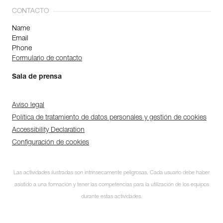
CONTACTO
Name
Email
Phone
Formulario de contacto
Sala de prensa
Aviso legal
Política de tratamiento de datos personales y gestión de cookies
Accessibility Declaration
Configuración de cookies
Las actividades ilustradas son intrínsecamente peligrosas. Cada usuario debe haber
asistido a una formación y tener las competencias para la utilización de los equipos
durante estas actividades.