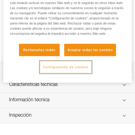
La cuerda semiestática PARALLEL 10.5 mm está destinada
solo estarán activas en nuestro Sitio web y no le seguirán en otros sitios web.
a los accesos difíciles. El diámetro fino asegura prestaciones
Las cookies y/o tecnologías similares de nuestros socios le seguirán a través
de su navegación. Puede retirar su consentimiento en cualquier momento
muy buenas en cuanto a flexibilidad y ligereza. Presenta
haciendo clic en el enlace "Configuración de cookies", proporcionado en la
poco alargamiento cuando la cuerda está en tensión, lo que
parte inferior de la página del Sitio web. Rechazar todas o parte de estas
permite aumentar la eficacia al iniciar el ascenso por
cookies puede afectar a su experiencia de usuario, pero bajo ninguna
cuerda. La tecnología EverFlex le garantiza una gran
circunstancia tal negativa le impedirá acceder a nuestro Sitio web.
flexibilidad y unas prestaciones constantes a lo largo del
tiempo. Cuerda disponible en seis colores y cuatro
longitudes.
Rechazarlas todas
Aceptar todas las cookies
Configuración de cookies
Descripción
Diámetro fino que asegura prestaciones muy buenas en
Características técnicas
cuanto a flexibilidad y ligereza.
Poco alargamiento cuando la cuerda está en tensión, lo
Diámetro: 10,5 mm
Información técnica
que permite aumentar la eficacia al iniciar el ascenso por
Materiales: poliéster y poliamida
cuerda.
Ficha técnica
Certificaciones: CE EN 1891 type A, UKCA, EAC, NFPA
Inspección
Descargar el pdf technical-notice-CORDES-SEMI-STAT
Prestaciones constantes a lo largo del tiempo:
2500 Technical Use, XF 494: FZL-S-Q10.5
- Construcción con el alma de poliamida y la funda de
Declaración de conformidad
Procedimiento de revisión del EPI
Peso por metro: 75 g
poliéster con un trenzado específico.
Descargar el pdf UKCA-Declaration-R077YAXX-
Descargar el pdf verif-EPI-cordes-procedure-ES