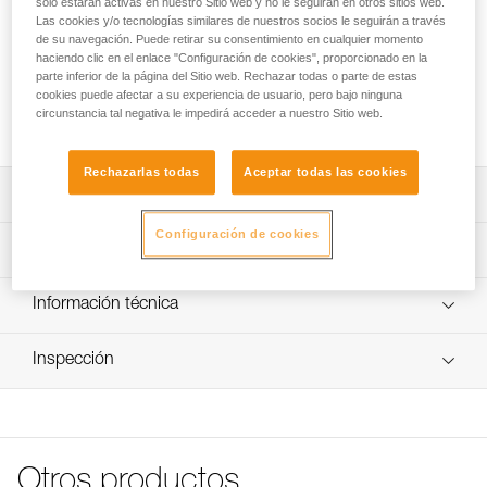
solo estarán activas en nuestro Sitio web y no le seguirán en otros sitios web.
Etiquetas autoadhesivas transparentes para los cascos
Las cookies y/o tecnologías similares de nuestros socios le seguirán a través
VERTEX y STRATO
de su navegación. Puede retirar su consentimiento en cualquier momento
haciendo clic en el enlace "Configuración de cookies", proporcionado en la
parte inferior de la página del Sitio web. Rechazar todas o parte de estas
Etiquetas autoadhesivas transparentes para los cascos
cookies puede afectar a su experiencia de usuario, pero bajo ninguna
VERTEX y STRATO que permiten personalizar con un
circunstancia tal negativa le impedirá acceder a nuestro Sitio web.
marcado el casco con rotulador indeleble o impresora láser.
Rechazarlas todas
Aceptar todas las cookies
Descripción
Configuración de cookies
Hoja de 36 etiquetas autoadhesivas transparentes para
Características técnicas
personalizar los cascos VERTEX y STRATO.
Marcado con rotulador indeleble o impresora láser.
Características por referencia
Información técnica
Compatible con los cascos VERTEX y STRATO.
Referencia : A10100
FAQ
Inspección
Garantía : 3 Años
FAQ
Pack : 1
Ver todo el contenido técnico
Otros productos