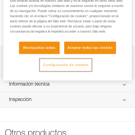
solo estarán activas en nuestro Sitio web y no le seguirán en otros sitios web.
Etiquetas autoadhesivas transparentes para los cascos
Las cookies y/o tecnologías similares de nuestros socios le seguirán a través
VERTEX y STRATO
de su navegación. Puede retirar su consentimiento en cualquier momento
haciendo clic en el enlace "Configuración de cookies", proporcionado en la
parte inferior de la página del Sitio web. Rechazar todas o parte de estas
Etiquetas autoadhesivas transparentes para los cascos
cookies puede afectar a su experiencia de usuario, pero bajo ninguna
VERTEX y STRATO que permiten personalizar con un
circunstancia tal negativa le impedirá acceder a nuestro Sitio web.
marcado el casco con rotulador indeleble o impresora láser.
Rechazarlas todas
Aceptar todas las cookies
Descripción
Configuración de cookies
Hoja de 36 etiquetas autoadhesivas transparentes para
Características técnicas
personalizar los cascos VERTEX y STRATO.
Marcado con rotulador indeleble o impresora láser.
Características por referencia
Información técnica
Compatible con los cascos VERTEX y STRATO.
Referencia : A10100
FAQ
Inspección
Garantía : 3 Años
FAQ
Pack : 1
Ver todo el contenido técnico
Otros productos