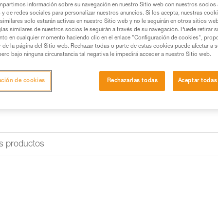
partimos información sobre su navegación en nuestro Sitio web con nuestros socios a
Buscar un punto de venta
s y de redes sociales para personalizar nuestros anuncios. Si los acepta, nuestras cook
similares solo estarán activas en nuestro Sitio web y no le seguirán en otros sitios we
ías similares de nuestros socios le seguirán a través de su navegación. Puede retirar s
nto en cualquier momento haciendo clic en el enlace "Configuración de cookies", prop
or de la página del Sitio web. Rechazar todas o parte de estas cookies puede afectar a 
pero bajo ninguna circunstancia tal negativa le impedirá acceder a nuestro Sitio web.
ación de cookies
Rechazarlas todas
Aceptar todas
s productos