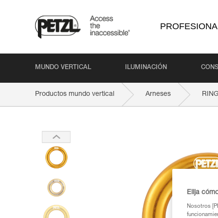
PROFESIONA
MUNDO VERTICAL
ILUMINACIÓN
CONS
Productos mundo vertical
Arneses
RIN
Elija cóm
Nosotros [PE
funcionamien