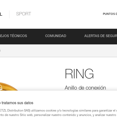
L
SPORT
PUNTOS 
EJOS TÉCNICOS
COMUNIDAD
ALERTAS DE SEGU
G
RING
Anillo de conexión
El anillo de conexión RING perm
directamente en el puente de
o tratamos sus datos
mejorar la movilidad lateral de
TZL Distribution SAS) utilizamos cookies y/o tecnologías similares para garantizar el 
to de nuestro Sitio web, personalizar nuestro contenido y anuncios, y analizar nuestro 