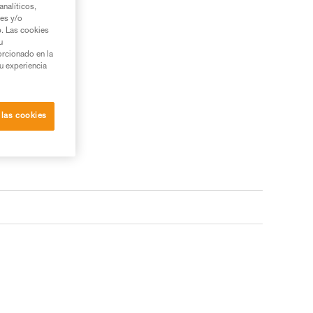
nalíticos,
ies y/o
b. Las cookies
u
orcionado en la
su experiencia
 las cookies