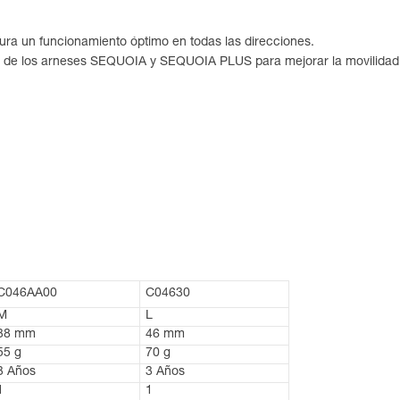
egura un funcionamiento óptimo en todas las direcciones.
 de los arneses SEQUOIA y SEQUOIA PLUS para mejorar la movilidad lat
C046AA00
C04630
M
L
38 mm
46 mm
55 g
70 g
3 Años
3 Años
1
1