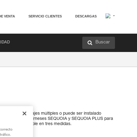
DE VENTA
SERVICIO CLIENTES
DESCARGAS
Buscar
RIDAD
ite realizar anclajes múltiples o puede ser instalado
 enganche de los arneses SEQUOIA y SEQUOIA PLUS para
l podador. Disponible en tres medidas.
correcto
tráfico.