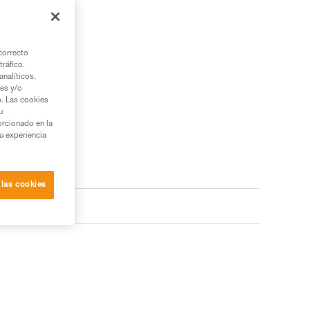
correcto
tráfico.
nalíticos,
ies y/o
b. Las cookies
u
orcionado en la
su experiencia
 las cookies