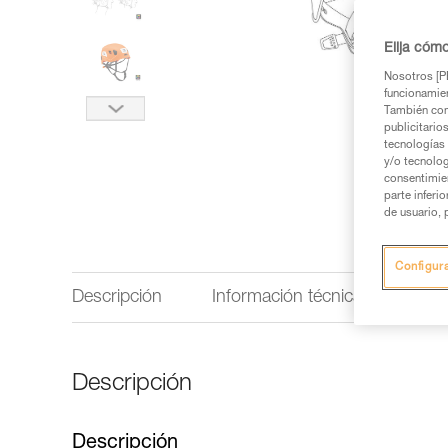
Elija cóm
Nosotros [PE
funcionamien
También com
publicitario
tecnologías 
y/o tecnolog
consentimie
parte inferi
de usuario, 
Configur
Descripción
Información técnica
Insp
Descripción
Descripción