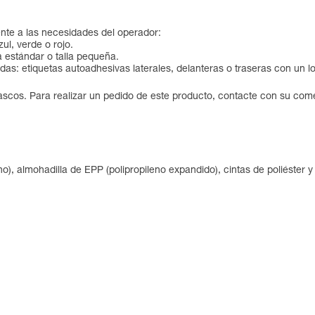
te a las necesidades del operador:
ul, verde o rojo.
a estándar o talla pequeña.
adas: etiquetas autoadhesivas laterales, delanteras o traseras con un 
ascos. Para realizar un pedido de este producto, contacte con su come
no), almohadilla de EPP (polipropileno expandido), cintas de poliéster y