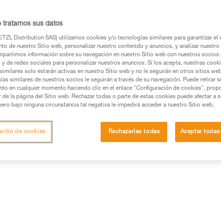
Buscar un punto de venta
o tratamos sus datos
TZL Distribution SAS) utilizamos cookies y/o tecnologías similares para garantizar el 
to de nuestro Sitio web, personalizar nuestro contenido y anuncios, y analizar nuestro 
partimos información sobre su navegación en nuestro Sitio web con nuestros socios a
s y de redes sociales para personalizar nuestros anuncios. Si los acepta, nuestras cook
similares solo estarán activas en nuestro Sitio web y no le seguirán en otros sitios we
ías similares de nuestros socios le seguirán a través de su navegación. Puede retirar s
nto en cualquier momento haciendo clic en el enlace "Configuración de cookies", prop
or de la página del Sitio web. Rechazar todas o parte de estas cookies puede afectar a 
pero bajo ninguna circunstancia tal negativa le impedirá acceder a nuestro Sitio web.
ación de cookies
Rechazarlas todas
Aceptar todas
Otros productos
ección