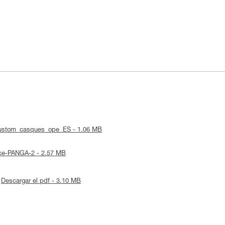
 custom_casques_ope_ES - 1.06 MB
tice-PANGA-2 - 2.57 MB
Descargar el pdf - 3.10 MB