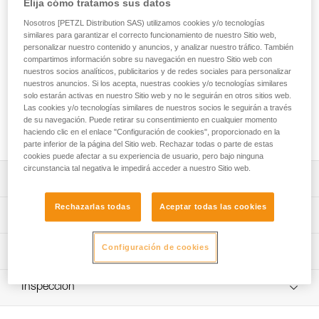
Elija cómo tratamos sus datos
El SWAN FREEFALL STEEL es un arnés completo diseñado
para los recorridos acrobáticos en altura. Las cintas están
Nosotros [PETZL Distribution SAS) utilizamos cookies y/o tecnologías
provistas de un código de color para facilitar su colocación.
similares para garantizar el correcto funcionamiento de nuestro Sitio web,
La posición alta del punto de conexión limita el riesgo de
personalizar nuestro contenido y anuncios, y analizar nuestro tráfico. También
compartimos información sobre su navegación en nuestro Sitio web con
volteo del cliente. También dispone de un punto de
nuestros socios analíticos, publicitarios y de redes sociales para personalizar
enganche dorsal que permite asegurar las actividades
nuestros anuncios. Si los acepta, nuestras cookies y/o tecnologías similares
específicas de los recorridos acrobáticos en altura como la
solo estarán activas en nuestro Sitio web y no le seguirán en otros sitios web.
caída libre. Robusto, su mantenimiento es más fácil y su vida
Las cookies y/o tecnologías similares de nuestros socios le seguirán a través
útil se optimiza. La talla única y las zonas de identificación
de su navegación. Puede retirar su consentimiento en cualquier momento
simplifican la gestión del parque de material.
haciendo clic en el enlace "Configuración de cookies", proporcionado en la
parte inferior de la página del Sitio web. Rechazar todas o parte de estas
cookies puede afectar a su experiencia de usuario, pero bajo ninguna
circunstancia tal negativa le impedirá acceder a nuestro Sitio web.
Descripción
Rechazarlas todas
Aceptar todas las cookies
Arnés completo fácil de utilizar diseñado para los
Características técnicas
recorridos acrobáticos en altura:
- Código de color gris/naranja que permite facilitar las
Materiales: cinta de poliéster, puntos de anclaje de
Configuración de cookies
Información técnica
explicaciones de colocación a los clientes.
aluminio, hebillas de acero y poliamida
- Ajuste mediante hebillas autobloqueantes
Ficha técnica
Certificaciones: CE EN 12277 type A, CE EN 361, UIAA
DOUBLEBACK para una regulación fácil y rápida.
Inspección
Descargar el pdf technical-notice-SWAN-FREEFALL-1
- Excelente prensión de las puntas de las cintas para
Peso unitario: 1325 g
facilitar la regulación, incluso con guantes.
Declaración de conformidad
Procedimiento de revisión del EPI