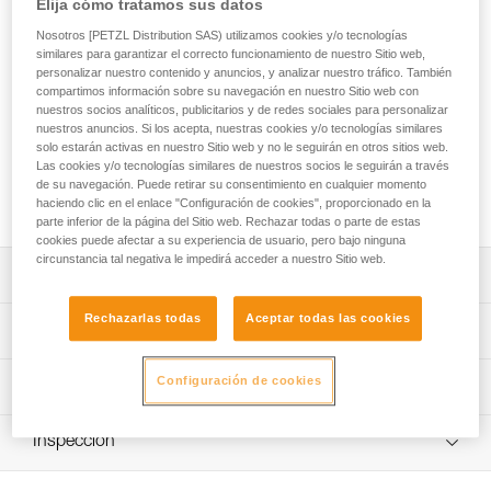
Elija cómo tratamos sus datos
El SWAN FREEFALL STEEL es un arnés completo diseñado
para los recorridos acrobáticos en altura. Las cintas están
Nosotros [PETZL Distribution SAS) utilizamos cookies y/o tecnologías
provistas de un código de color para facilitar su colocación.
similares para garantizar el correcto funcionamiento de nuestro Sitio web,
La posición alta del punto de conexión limita el riesgo de
personalizar nuestro contenido y anuncios, y analizar nuestro tráfico. También
compartimos información sobre su navegación en nuestro Sitio web con
volteo del cliente. También dispone de un punto de
nuestros socios analíticos, publicitarios y de redes sociales para personalizar
enganche dorsal que permite asegurar las actividades
nuestros anuncios. Si los acepta, nuestras cookies y/o tecnologías similares
específicas de los recorridos acrobáticos en altura como la
solo estarán activas en nuestro Sitio web y no le seguirán en otros sitios web.
caída libre. Robusto, su mantenimiento es más fácil y su vida
Las cookies y/o tecnologías similares de nuestros socios le seguirán a través
útil se optimiza. La talla única y las zonas de identificación
de su navegación. Puede retirar su consentimiento en cualquier momento
simplifican la gestión del parque de material.
haciendo clic en el enlace "Configuración de cookies", proporcionado en la
parte inferior de la página del Sitio web. Rechazar todas o parte de estas
cookies puede afectar a su experiencia de usuario, pero bajo ninguna
circunstancia tal negativa le impedirá acceder a nuestro Sitio web.
Descripción
Rechazarlas todas
Aceptar todas las cookies
Arnés completo fácil de utilizar diseñado para los
Características técnicas
recorridos acrobáticos en altura:
- Código de color gris/naranja que permite facilitar las
Materiales: cinta de poliéster, puntos de anclaje de
Configuración de cookies
Información técnica
explicaciones de colocación a los clientes.
aluminio, hebillas de acero y poliamida
- Ajuste mediante hebillas autobloqueantes
Ficha técnica
Certificaciones: CE EN 12277 type A, CE EN 361, UIAA
DOUBLEBACK para una regulación fácil y rápida.
Inspección
Descargar el pdf technical-notice-SWAN-FREEFALL-1
- Excelente prensión de las puntas de las cintas para
Peso unitario: 1325 g
facilitar la regulación, incluso con guantes.
Declaración de conformidad
Procedimiento de revisión del EPI