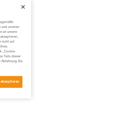
ngsgemäße
n und unseren
te an unsere
akzeptieren,
 nicht auf
Ihres
nk „Cookie-
es Teils dieser
e Ablehnung Sie
 akzeptieren