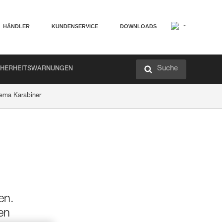
HÄNDLER
KUNDENSERVICE
DOWNLOADS
Suche
CHERHEITSWARNUNGEN
hema Karabiner
en.
en