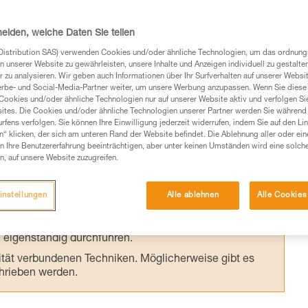
des Karabiners führen. Die Kenntnis der
zelnen Karabiner ermöglicht es dem
heiden, welche Daten Sie teilen
 Produkt für jeden Verwendungszweck
Distribution SAS) verwenden Cookies und/oder ähnliche Technologien, um das ordnu
n unserer Website zu gewährleisten, unsere Inhalte und Anzeigen individuell zu gestalte
 zu analysieren. Wir geben auch Informationen über Ihr Surfverhalten auf unserer Websi
erbe- und Social-Media-Partner weiter, um unsere Werbung anzupassen. Wenn Sie diese 
Cookies und/oder ähnliche Technologien nur auf unserer Website aktiv und verfolgen Sie
ites. Die Cookies und/oder ähnliche Technologien unserer Partner werden Sie während 
fens verfolgen. Sie können Ihre Einwilligung jederzeit widerrufen, indem Sie auf den Li
n“ klicken, der sich am unteren Rand der Website befindet. Die Ablehnung aller oder ein
 Ihre Benutzererfahrung beeinträchtigen, aber unter keinen Umständen wird eine solch
Produkte, um die es in diesem Tech Tipp geht,
n, auf unsere Website zuzugreifen.
te ziehen. Um diese Zusatzinformationen verstehen zu
auchsanweisung enthaltenen Informationen richtig
instellungen
Alle ablehnen
Alle Cookies
 eine entsprechende Ausbildung und ein spezielles
inem Profi, ob Sie in der Lage sind, den Vorgang
n eigenständig durchführen.
ivität verbundenen Techniken. Möglicherweise gibt es
chrieben werden.