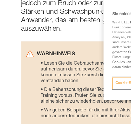
jedoch zum Bruch oder zur Öffnung 
Stärken und Schwachpunkte der ein
Sie entsc
Anwender, das am besten geeignete
Wir (PETZL 
auszuwählen.
Funktioniere
Datenverkehr
Analyse-, W
sind unsere 
andere Webs
gesamten Sur
WARNHINWEIS
Einstellunge
Cookies kann
Lesen Sie die Gebrauchsanweisungen der 
daran hinder
aufmerksam durch, bevor Sie diesen zu Ra
können, müssen Sie zuerst die in der Gebr
verstanden haben.
Cookie-E
Die Beherrschung dieser Techniken setzt
Training voraus. Prüfen Sie zusammen mit e
alleine sicher zu wiederholen, bevor Sie ih
Wir geben Beispiele für die mit Ihrer Akt
noch andere Techniken, die hier nicht bes