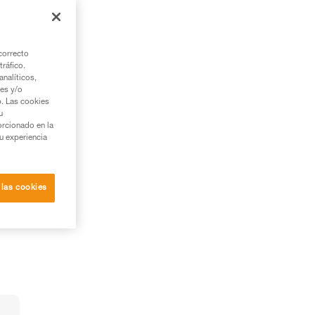
da
correcto
tráfico.
nalíticos,
ies y/o
b. Las cookies
u
orcionado en la
su experiencia
 las cookies