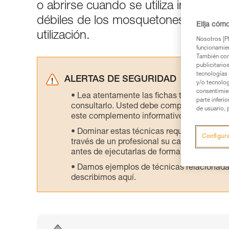
o abrirse cuando se utiliza incorre
débiles de los mosquetones permitir
Elija cóm
utilización.
Nosotros [PE
funcionamien
También com
publicitario
tecnologías 
ALERTAS DE SEGURIDAD
y/o tecnolog
consentimie
Lea atentamente las fichas técnicas de l
parte inferi
consultarlo. Usted debe comprender la inf
de usuario, 
este complemento informativo.
Dominar estas técnicas requiere una for
Configur
través de un profesional su capacidad para 
antes de ejecutarlas de forma autónoma.
Damos ejemplos de técnicas relacionadas 
describimos aquí.