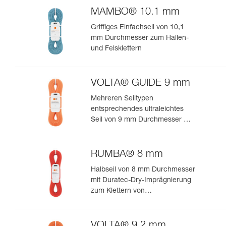
MAMBO® 10.1 mm
Griffiges Einfachseil von 10,1
mm Durchmesser zum Hallen-
und Felsklettern
VOLTA® GUIDE 9 mm
Mehreren Seiltypen
entsprechendes ultraleichtes
Seil von 9 mm Durchmesser mit
Guide-UIAA-Dry-Imprägnierung
für ultimative Performance beim
Klettern oder Bergsteigen
RUMBA® 8 mm
Halbseil von 8 mm Durchmesser
mit Duratec-Dry-Imprägnierung
zum Klettern von
Mehrseillängenrouten und zum
Bergsteigen