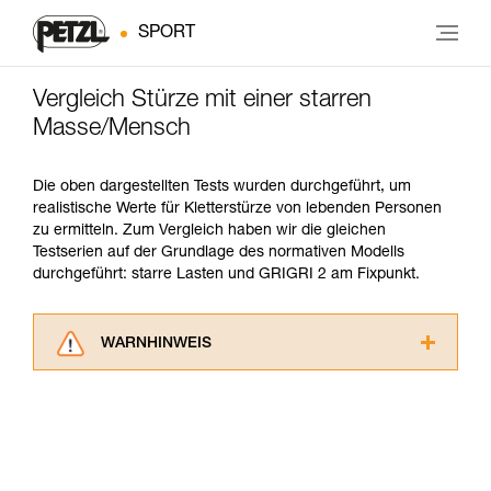
SPORT
Vergleich Stürze mit einer starren
Masse/Mensch
Die oben dargestellten Tests wurden durchgeführt, um
realistische Werte für Kletterstürze von lebenden Personen
zu ermitteln. Zum Vergleich haben wir die gleichen
Testserien auf der Grundlage des normativen Modells
durchgeführt: starre Lasten und GRIGRI 2 am Fixpunkt.
WARNHINWEIS
Lesen Sie die Gebrauchsanweisungen der
Produkte, um die es in diesem Tech Tipp geht,
aufmerksam durch, bevor Sie diesen zu Rate
ziehen. Um diese Zusatzinformationen
verstehen zu können, müssen Sie zuerst die in