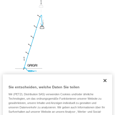
der Gebrauchsanweisung enthaltenen
Informationen richtig verstanden haben.
Die Beherrschung dieser Techniken setzt eine
entsprechende Ausbildung und ein spezielles
Training voraus. Prüfen Sie zusammen mit
einem Profi, ob Sie in der Lage sind, den
Vorgang alleine sicher zu wiederholen, bevor
Sie ihn eigenständig durchführen.
Wir geben Beispiele für die mit Ihrer Aktivität
verbundenen Techniken. Möglicherweise gibt es
noch andere Techniken, die hier nicht
beschrieben werden.
Sie entscheiden, welche Daten Sie teilen
Wir (PETZL Distribution SAS) verwenden Cookies und/oder ähnliche
Technologien, um das ordnungsgemäße Funktionieren unserer Website zu
gewährleisten, unsere Inhalte und Anzeigen individuell zu gestalten und
unseren Datenverkehr zu analysieren. Wir geben auch Informationen über Ihr
Surfverhalten auf unserer Website an unsere Analyse-, Werbe- und Social-