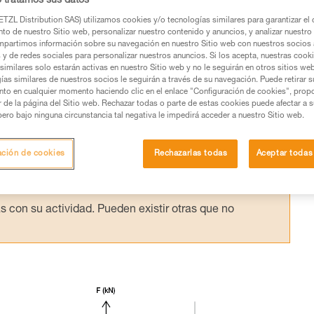
o tratamos sus datos
ndonos en el modelo normativo: masas rígi
TZL Distribution SAS) utilizamos cookies y/o tecnologías similares para garantizar el 
to de nuestro Sitio web, personalizar nuestro contenido y anuncios, y analizar nuestro 
partimos información sobre su navegación en nuestro Sitio web con nuestros socios a
s y de redes sociales para personalizar nuestros anuncios. Si los acepta, nuestras cook
similares solo estarán activas en nuestro Sitio web y no le seguirán en otros sitios we
ías similares de nuestros socios le seguirán a través de su navegación. Puede retirar s
nto en cualquier momento haciendo clic en el enlace "Configuración de cookies", prop
or de la página del Sitio web. Rechazar todas o parte de estas cookies puede afectar a 
os productos utilizados en este consejo antes de
pero bajo ninguna circunstancia tal negativa le impedirá acceder a nuestro Sitio web.
ormación de la ficha técnica para poder comprender
ación de cookies
Rechazarlas todas
Aceptar todas
mación y un entrenamiento específico. Confirme a
ejecutar estas técnicas, solo y con total seguridad,
con su actividad. Pueden existir otras que no