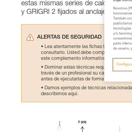
Elija cóm
estas mismas series de caídas basá
Nosotros [PE
y GRIGRI 2 fijados al anclaje.
funcionamien
También com
publicitario
tecnologías 
y/o tecnolog
ALERTAS DE SEGURIDAD
consentimie
parte inferi
Lea atentamente las fichas técnicas de l
de usuario, 
consultarlo. Usted debe comprender la inf
este complemento informativo.
Configur
Dominar estas técnicas requiere una for
través de un profesional su capacidad para 
antes de ejecutarlas de forma autónoma.
Damos ejemplos de técnicas relacionadas 
describimos aquí.