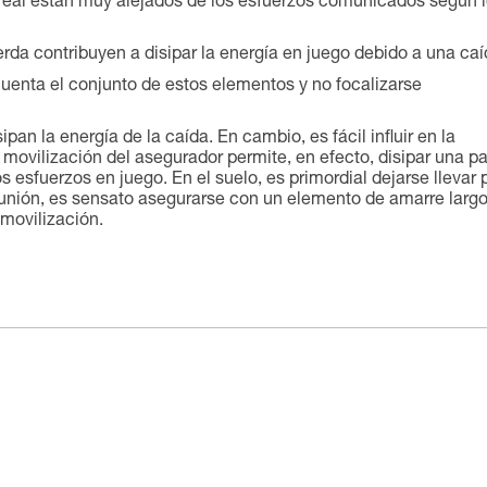
 real están muy alejados de los esfuerzos comunicados según 
erda contribuyen a disipar la energía en juego debido a una caí
uenta el conjunto de estos elementos y no focalizarse
sipan la energía de la caída. En cambio, es fácil influir en la
movilización del asegurador permite, en efecto, disipar una pa
los esfuerzos en juego. En el suelo, es primordial dejarse llevar 
eunión, es sensato asegurarse con un elemento de amarre largo
 movilización.