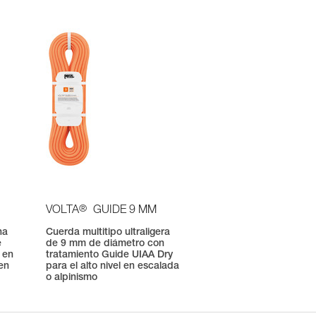
®
VOLTA
GUIDE 9 MM
na
Cuerda multitipo ultraligera
e
de 9 mm de diámetro con
 en
tratamiento Guide UIAA Dry
en
para el alto nivel en escalada
o alpinismo