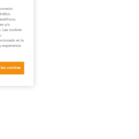
das
correcto
tráfico.
nalíticos,
ies y/o
b. Las cookies
u
orcionado en la
su experiencia
 las cookies