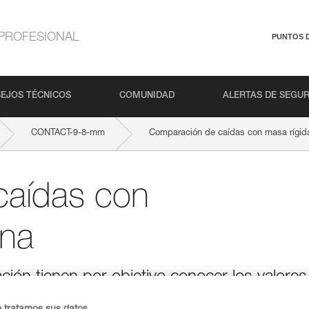
PROFESIONAL
PUNTOS 
EJOS TÉCNICOS
COMUNIDAD
ALERTAS DE SEGU
CONTACT-9-8-mm
Comparación de caídas con masa rígid
caídas con
ona
ión tienen por objetivo conocer los valores
Para poder comparar, hemos vuelto a hacer