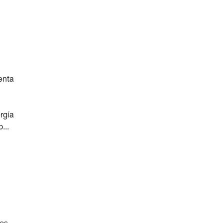
enta
rgía
...