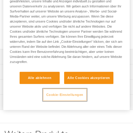
gewährleisten, unsere Inhalte und Anzeigen individuell zu gestalten und
Das RACK ist ein bedienungsfreundliches Abseilgerät für die
unseren Datenverkehr zu analysieren. Wir geben auch Informationen über Ihr
Speläologie. Es ist für die Verwendung an halbstatischen
Surfverhalten auf unserer Website an unsere Analyse-, Werbe- und Social-
Seilen von 9 bis 13 mm Durchmesser (im Einzelstrang) oder
Media-Partner weiter, um unsere Werbung anzupassen. Wenn Sie diese
von 8 bis 11 mm Durchmesser (im Doppelstrang) für lange
akzeptieren, sind unsere Cookies und/oder ähnliche Technologien nur auf
Abseilfahrten von mehr als 80 Metern vorgesehen. Die
unserer Website aktiv und verfolgen Sie nicht auf andere Websites. Die
Bremsbarren können für eine längere Verwendungsdauer
Cookies und/oder ähnliche Technologien unserer Partner werden Sie während
Ihres gesamten Surfens verfolgen. Sie können Ihre Einwilligung jederzeit
des Geräts ausgewechselt werden.
widerrufen, indem Sie auf den Link „Cookie-Einstellungen“ klicken, der sich am
unteren Rand der Website befindet. Die Ablehnung aller oder eines Teils dieser
Cookies kann Ihre Benutzererfahrung beeinträchtigen, aber unter keinen
Leistungsverzeichnis
Umständen wird eine solche Ablehnung Sie daran hindern, auf unsere Website
zuzugreifen.
Bedienungsfreundlichkeit:
Technische Spezifikationen
- sehr einfach zu bedienen. Die Bremsbarren sind einfach
Alle ablehnen
Alle Cookies akzeptieren
am Seil anzubringen, um die gewünschte Reibungskraft
Material: Struktur aus rostfreiem Stahl, Bremsbarren aus
Technische Informationen
zu erhalten,
Aluminium
- kompatibel mit halbstatischen Seilen von 9 bis 13 mm
Cookie-Einstellungen
Gebrauchsanleitung
Gewicht: 470 g
Durchmesser,
Wartung
Das PDF herunterladen technical-notice-RACK-1
Seil-Kompatibilität: Halbstatisches Seil von 9 bis 13 mm im
Geeignet für lange Abseilstrecken (über 80 Meter):
Pflegeempfehlungen für Ihre Ausrüstung
Einzelstrang, 8 bis 11 mm im Doppelstrang
- kann mit halbstatischen Seilen von 8 bis 11 mm
Das PDF herunterladen Maintenance tips
Durchmesser im Doppelstrang verwendet werden,
Zugrundeliegende Spezifikationen
- durch die gute Verteilung von Reibung und Wärme wird
Häufige Fragen
das Seil geschont,
Häufige Fragen