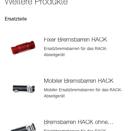
Weitere Produkte
Referenz : D11
- das Seil kann sich nicht verdrehen,
Garantie : 3 Jahre
See all technical content
Verpackung : 1
Optimierung der Lebensdauer des Geräts durch
Auswechseln der Bremsbarren (D11300, D11250 und
Ersatzteile
D11200).
Fixer Bremsbarren RACK
Ersatzbremsbarren für das RACK-
Abseilgerät
Mobiler Bremsbarren RACK
Mobiler Ersatzbremsbarren für das RACK-
Abseilgerät
Bremsbarren RACK ohne
Haken