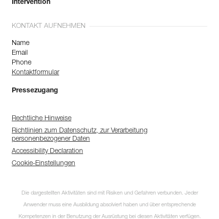
Intervention
KONTAKT AUFNEHMEN
Name
Email
Phone
Kontaktformular
Pressezugang
Rechtliche Hinweise
Richtlinien zum Datenschutz, zur Verarbeitung
personenbezogener Daten
Accessibility Declaration
Cookie-Einstellungen
Die dargestellten Aktivitäten sind mit Risiken und Gefahren verbunden. Jeder
Anwender muss eine Ausbildung absolviert haben und über entsprechende
Kompetenzen in der Benutzung der Ausrüstung bei diesen Aktivitäten verfügen.