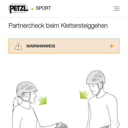
SPORT
Partnercheck beim Klettersteiggehen
WARNHINWEIS
Lesen Sie die Gebrauchsanweisungen der
Produkte, um die es in diesem Tech Tipp geht,
aufmerksam durch, bevor Sie diesen zu Rate
ziehen. Um diese Zusatzinformationen
verstehen zu können, müssen Sie zuerst die in
der Gebrauchsanweisung enthaltenen
Informationen richtig verstanden haben.
Die Beherrschung dieser Techniken setzt eine
entsprechende Ausbildung und ein spezielles
Training voraus. Prüfen Sie zusammen mit
einem Profi, ob Sie in der Lage sind, den
Vorgang alleine sicher zu wiederholen, bevor
Sie ihn eigenständig durchführen.