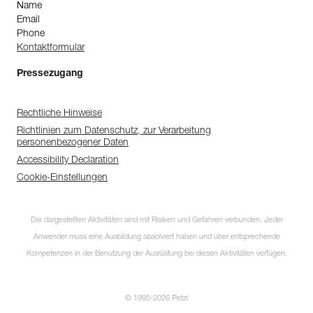
Name
Email
Phone
Kontaktformular
Pressezugang
Rechtliche Hinweise
Richtlinien zum Datenschutz, zur Verarbeitung
personenbezogener Daten
Accessibility Declaration
Cookie-Einstellungen
Die dargestellten Aktivitäten sind mit Risiken und Gefahren verbunden. Jeder
Anwender muss eine Ausbildung absolviert haben und über entsprechende
Kompetenzen in der Benutzung der Ausrüstung bei diesen Aktivitäten verfügen.
© 1995-2026 Petzl