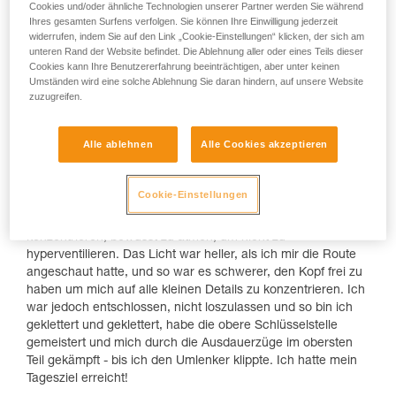
Cookies und/oder ähnliche Technologien unserer Partner werden Sie während
Ihres gesamten Surfens verfolgen. Sie können Ihre Einwilligung jederzeit
widerrufen, indem Sie auf den Link „Cookie-Einstellungen“ klicken, der sich am
unteren Rand der Website befindet. Die Ablehnung aller oder eines Teils dieser
Cookies kann Ihre Benutzererfahrung beeinträchtigen, aber unter keinen
Umständen wird eine solche Ablehnung Sie daran hindern, auf unsere Website
zuzugreifen.
Der Durchstieg gelang mir an einem warmen, sonnigen
Alle ablehnen
Alle Cookies akzeptieren
Samstag mit strahlend blauem Himmel. Ich habe mich
aufgewärmt und anschließend bis 17 Uhr gewartet - da war
es etwas kühler und es gab angenehm frischen Wind. Als ich
Cookie-Einstellungen
in die Route einstieg, war es noch sehr warm. Ich hatte
Durst beim Klettern und ich musste mich permanent darauf
konzentrieren, bewusst zu atmen, um nicht zu
hyperventilieren. Das Licht war heller, als ich mir die Route
angeschaut hatte, und so war es schwerer, den Kopf frei zu
haben um mich auf alle kleinen Details zu konzentrieren. Ich
war jedoch entschlossen, nicht loszulassen und so bin ich
geklettert und geklettert, habe die obere Schlüsselstelle
gemeistert und mich durch die Ausdauerzüge im obersten
Teil gekämpft - bis ich den Umlenker klippte. Ich hatte mein
Tagesziel erreicht!