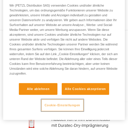
Wir geben Beispiele für die mit Ihrer Aktivität
höchstens 73 Meter lang. Desgleichen können Sie bei der
Wir (PETZL Distribution SAS) verwenden Cookies und/oder ähnliche
verbundenen Techniken. Möglicherweise gibt es
Seilmittenmarkierung eine Abweichung von 1,2 m zwischen
Technologien, um das ordnungsgemäße Funktionieren unserer Website zu
noch andere Techniken, die hier nicht
gewährleisten, unsere Inhalte und Anzeigen individuell zu gestalten und
den beiden Enden Ihres Seils feststellen.
unseren Datenverkehr zu analysieren. Wir geben auch Informationen über Ihr
beschrieben werden.
Surfverhalten auf unserer Website an unsere Analyse-, Werbe- und Social-
Media-Partner weiter, um unsere Werbung anzupassen. Wenn Sie diese
akzeptieren, sind unsere Cookies und/oder ähnliche Technologien nur auf
unserer Website aktiv und verfolgen Sie nicht auf andere Websites. Die
Cookies und/oder ähnliche Technologien unserer Partner werden Sie während
Ihres gesamten Surfens verfolgen. Sie können Ihre Einwilligung jederzeit
Im Artikel erklärt
widerrufen, indem Sie auf den Link „Cookie-Einstellungen“ klicken, der sich am
unteren Rand der Website befindet. Die Ablehnung aller oder eines Teils dieser
Cookies kann Ihre Benutzererfahrung beeinträchtigen, aber unter keinen
Umständen wird eine solche Ablehnung Sie daran hindern, auf unsere Website
VOLTA® GUIDE 9 mm
zuzugreifen.
Mehreren Seiltypen
entsprechendes ultraleichtes
Alle ablehnen
Alle Cookies akzeptieren
Seil von 9 mm Durchmesser mit
Guide-UIAA-Dry-Imprägnierung
für ultimative Performance beim
Cookie-Einstellungen
Klettern oder Bergsteigen
RUMBA® 8 mm
Halbseil von 8 mm Durchmesser
mit Duratec-Dry-Imprägnierung