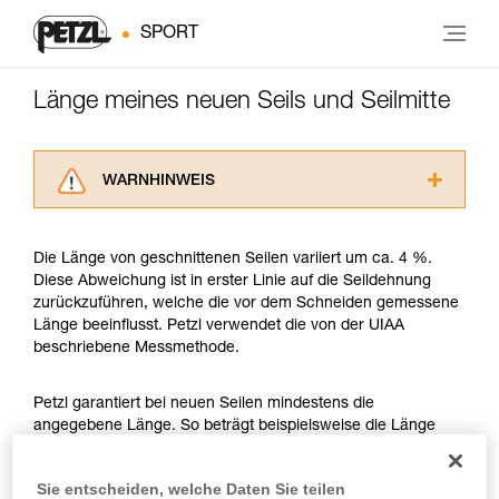
SPORT
Länge meines neuen Seils und Seilmitte
WARNHINWEIS
Lesen Sie die Gebrauchsanweisungen der
Produkte, um die es in diesem Tech Tipp geht,
Die Länge von geschnittenen Seilen variiert um ca. 4 %.
aufmerksam durch, bevor Sie diesen zu Rate
Diese Abweichung ist in erster Linie auf die Seildehnung
ziehen. Um diese Zusatzinformationen
zurückzuführen, welche die vor dem Schneiden gemessene
verstehen zu können, müssen Sie zuerst die in
Länge beeinflusst. Petzl verwendet die von der UIAA
der Gebrauchsanweisung enthaltenen
beschriebene Messmethode.
Informationen richtig verstanden haben.
Die Beherrschung dieser Techniken setzt eine
entsprechende Ausbildung und ein spezielles
Petzl garantiert bei neuen Seilen mindestens die
Training voraus. Prüfen Sie zusammen mit
angegebene Länge. So beträgt beispielsweise die Länge
einem Profi, ob Sie in der Lage sind, den
eines neuen Petzl-Seils von 50 Metern mindestens 50 und
Vorgang alleine sicher zu wiederholen, bevor
höchstens 52 Meter. Ein anderes Beispiel, ein neues Petzl-
Sie entscheiden, welche Daten Sie teilen
Sie ihn eigenständig durchführen.
Seil von 70 Meter Länge ist mindestens 70 Meter und