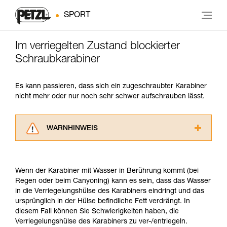
SPORT
Im verriegelten Zustand blockierter
Schraubkarabiner
Es kann passieren, dass sich ein zugeschraubter Karabiner
nicht mehr oder nur noch sehr schwer aufschrauben lässt.
WARNHINWEIS
Lesen Sie die Gebrauchsanweisungen der
Produkte, um die es in diesem Tech Tipp geht,
aufmerksam durch, bevor Sie diesen zu Rate
Wenn der Karabiner mit Wasser in Berührung kommt (bei
ziehen. Um diese Zusatzinformationen
Regen oder beim Canyoning) kann es sein, dass das Wasser
verstehen zu können, müssen Sie zuerst die in
in die Verriegelungshülse des Karabiners eindringt und das
der Gebrauchsanweisung enthaltenen
ursprünglich in der Hülse befindliche Fett verdrängt. In
Informationen richtig verstanden haben.
diesem Fall können Sie Schwierigkeiten haben, die
Die Beherrschung dieser Techniken setzt eine
Verriegelungshülse des Karabiners zu ver-/entriegeln.