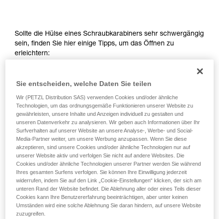
entsprechende Ausbildung und ein spezielles
Training voraus. Prüfen Sie zusammen mit
einem Profi, ob Sie in der Lage sind, den
Vorgang alleine sicher zu wiederholen, bevor
Sollte die Hülse eines Schraubkarabiners sehr schwergängig
Sie ihn eigenständig durchführen.
sein, finden Sie hier einige Tipps, um das Öffnen zu
Wir geben Beispiele für die mit Ihrer Aktivität
erleichtern:
verbundenen Techniken. Möglicherweise gibt es
noch andere Techniken, die hier nicht
Legen Sie das Seil oder eine Schlinge um die
beschrieben werden.
Sie entscheiden, welche Daten Sie teilen
Verriegelungshülse des Karabiners, um die Hebelkraft
Wir (PETZL Distribution SAS) verwenden Cookies und/oder ähnliche
auf die Hülse zu erhöhen.
Technologien, um das ordnungsgemäße Funktionieren unserer Website zu
gewährleisten, unsere Inhalte und Anzeigen individuell zu gestalten und
unseren Datenverkehr zu analysieren. Wir geben auch Informationen über Ihr
Surfverhalten auf unserer Website an unsere Analyse-, Werbe- und Social-
Media-Partner weiter, um unsere Werbung anzupassen. Wenn Sie diese
akzeptieren, sind unsere Cookies und/oder ähnliche Technologien nur auf
unserer Website aktiv und verfolgen Sie nicht auf andere Websites. Die
Cookies und/oder ähnliche Technologien unserer Partner werden Sie während
Ihres gesamten Surfens verfolgen. Sie können Ihre Einwilligung jederzeit
widerrufen, indem Sie auf den Link „Cookie-Einstellungen“ klicken, der sich am
unteren Rand der Website befindet. Die Ablehnung aller oder eines Teils dieser
Cookies kann Ihre Benutzererfahrung beeinträchtigen, aber unter keinen
Umständen wird eine solche Ablehnung Sie daran hindern, auf unsere Website
zuzugreifen.