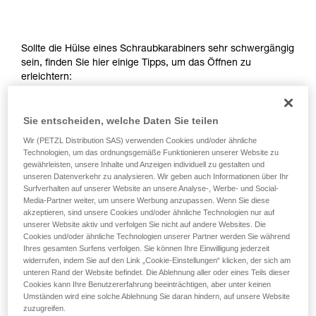
entsprechende Ausbildung und ein spezielles
Training voraus. Prüfen Sie zusammen mit
einem Profi, ob Sie in der Lage sind, den
Vorgang alleine sicher zu wiederholen, bevor
Sollte die Hülse eines Schraubkarabiners sehr schwergängig
Sie ihn eigenständig durchführen.
sein, finden Sie hier einige Tipps, um das Öffnen zu
Wir geben Beispiele für die mit Ihrer Aktivität
erleichtern:
verbundenen Techniken. Möglicherweise gibt es
noch andere Techniken, die hier nicht
Legen Sie das Seil oder eine Schlinge um die
beschrieben werden.
Sie entscheiden, welche Daten Sie teilen
Verriegelungshülse des Karabiners, um die Hebelkraft
Wir (PETZL Distribution SAS) verwenden Cookies und/oder ähnliche
auf die Hülse zu erhöhen.
Technologien, um das ordnungsgemäße Funktionieren unserer Website zu
gewährleisten, unsere Inhalte und Anzeigen individuell zu gestalten und
unseren Datenverkehr zu analysieren. Wir geben auch Informationen über Ihr
Surfverhalten auf unserer Website an unsere Analyse-, Werbe- und Social-
Media-Partner weiter, um unsere Werbung anzupassen. Wenn Sie diese
akzeptieren, sind unsere Cookies und/oder ähnliche Technologien nur auf
unserer Website aktiv und verfolgen Sie nicht auf andere Websites. Die
Cookies und/oder ähnliche Technologien unserer Partner werden Sie während
Ihres gesamten Surfens verfolgen. Sie können Ihre Einwilligung jederzeit
widerrufen, indem Sie auf den Link „Cookie-Einstellungen“ klicken, der sich am
unteren Rand der Website befindet. Die Ablehnung aller oder eines Teils dieser
Cookies kann Ihre Benutzererfahrung beeinträchtigen, aber unter keinen
Umständen wird eine solche Ablehnung Sie daran hindern, auf unsere Website
zuzugreifen.