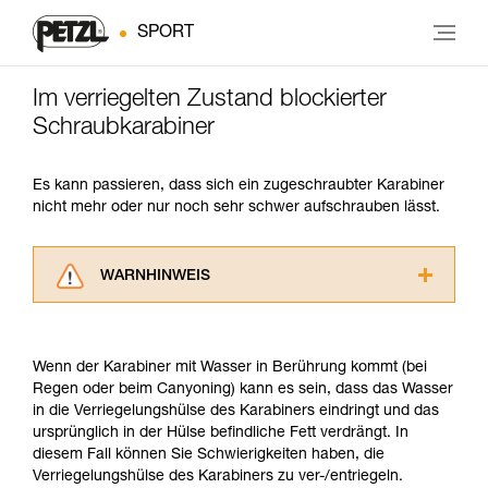
SPORT
Im verriegelten Zustand blockierter
Schraubkarabiner
Es kann passieren, dass sich ein zugeschraubter Karabiner
nicht mehr oder nur noch sehr schwer aufschrauben lässt.
WARNHINWEIS
Lesen Sie die Gebrauchsanweisungen der
Produkte, um die es in diesem Tech Tipp geht,
aufmerksam durch, bevor Sie diesen zu Rate
Wenn der Karabiner mit Wasser in Berührung kommt (bei
ziehen. Um diese Zusatzinformationen
Regen oder beim Canyoning) kann es sein, dass das Wasser
verstehen zu können, müssen Sie zuerst die in
in die Verriegelungshülse des Karabiners eindringt und das
der Gebrauchsanweisung enthaltenen
ursprünglich in der Hülse befindliche Fett verdrängt. In
Informationen richtig verstanden haben.
diesem Fall können Sie Schwierigkeiten haben, die
Die Beherrschung dieser Techniken setzt eine
Verriegelungshülse des Karabiners zu ver-/entriegeln.