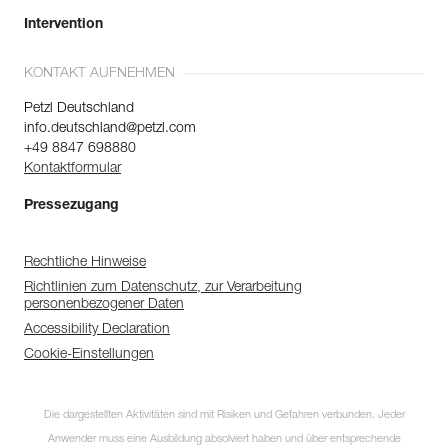
Intervention
KONTAKT AUFNEHMEN
Petzl Deutschland
info.deutschland@petzl.com
+49 8847 698880
Kontaktformular
Pressezugang
Rechtliche Hinweise
Richtlinien zum Datenschutz, zur Verarbeitung
personenbezogener Daten
Accessibility Declaration
Cookie-Einstellungen
Die dargestellten Aktivitäten sind mit Risiken und Gefahren verbunden. Jeder
Anwender muss eine Ausbildung absolviert haben und über entsprechende