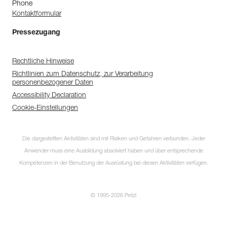
Phone
Kontaktformular
Pressezugang
Rechtliche Hinweise
Richtlinien zum Datenschutz, zur Verarbeitung
personenbezogener Daten
Accessibility Declaration
Cookie-Einstellungen
Die dargestellten Aktivitäten sind mit Risiken und Gefahren verbunden. Jeder
Anwender muss eine Ausbildung absolviert haben und über entsprechende
Kompetenzen in der Benutzung der Ausrüstung bei diesen Aktivitäten verfügen.
© 1995-2026 Petzl