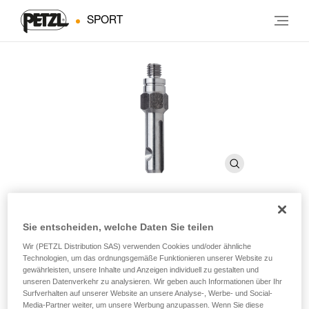
SPORT
Sie entscheiden, welche Daten Sie teilen
ROCPEC ADP
Wir (PETZL Distribution SAS) verwenden Cookies und/oder ähnliche
Technologien, um das ordnungsgemäße Funktionieren unserer Website zu
gewährleisten, unsere Inhalte und Anzeigen individuell zu gestalten und
Adapter für den ROCPEC-Handbohrer
unseren Datenverkehr zu analysieren. Wir geben auch Informationen über Ihr
Surfverhalten auf unserer Website an unsere Analyse-, Werbe- und Social-
Erhöht die Vielseitigkeit des ROCPEC und ermöglicht ein
Media-Partner weiter, um unsere Werbung anzupassen. Wenn Sie diese