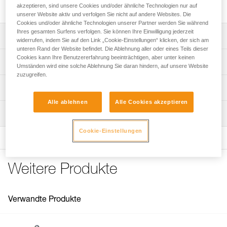
schnelles und einfaches Setzen von 12 mm-Bohrkronen.
akzeptieren, sind unsere Cookies und/oder ähnliche Technologien nur auf
unserer Website aktiv und verfolgen Sie nicht auf andere Websites. Die
Cookies und/oder ähnliche Technologien unserer Partner werden Sie während
Ihres gesamten Surfens verfolgen. Sie können Ihre Einwilligung jederzeit
Leistungsverzeichnis
widerrufen, indem Sie auf den Link „Cookie-Einstellungen“ klicken, der sich am
unteren Rand der Website befindet. Die Ablehnung aller oder eines Teils dieser
Mit 8 mm-Gewinde und SDS-Schaft.
Cookies kann Ihre Benutzererfahrung beeinträchtigen, aber unter keinen
Technische Spezifikationen
Umständen wird eine solche Ablehnung Sie daran hindern, auf unsere Website
zuzugreifen.
Gewicht: 37 g
Technische Informationen
Zugrundeliegende Spezifikationen
Alle ablehnen
Alle Cookies akzeptieren
Gebrauchsanleitung
Wartung
Das PDF herunterladen technical-notice-ROCPEC-ADP-1
Referenz : P26250
Garantie : 3 Jahre
Häufige Fragen
Cookie-Einstellungen
Verpackung : 1
Häufige Fragen
See all technical content
Weitere Produkte
Verwandte Produkte