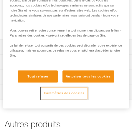
sociaux afin de personnaliser nos publicités. Dans le cas où vous les
efficacité dans la pose des chevilles auto-foreuses de 12
acceptez, nos cookies et/ou technologies similaires ne sont actifs que sur
mm.
notre Site et ne vous suivront pas sur d’autres sites web. Les cookies et/ou
technologies similaires de nos partenaires vous suivront pendant toute votre
navigation.
Achetez en ligne
Vous pouvez retirer votre consentement à tout moment en cliquant sur le lien «
Paramètres des cookies » prévu à cet effet en bas de page du Site.
Le fait de refuser tout ou partie de ces cookies peut dégrader votre expérience
Descriptif
utilisateur, mais en aucun cas ce refus ne vous empêchera d’accéder à notre
Site.
Filetage de 8 mm et emmanchement compatible
Spécifications techniques
ROCPEC.
Poids: 37 g
Tout refuser
Autoriser tous les cookies
Informations techniques
Spécifications référence(s)
Notice
Inspection
Télécharger le pdf technical-notice-ROCPEC-ADP-1
Paramètres des cookies
Référence : P26250
Garantie : 3 ans
FAQ
Conditionnement : 1
FAQ
Voir tous les contenus techniques
Autres produits