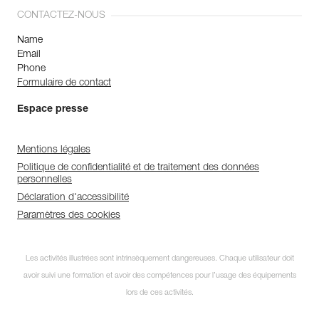
CONTACTEZ-NOUS
Name
Email
Phone
Formulaire de contact
Espace presse
Mentions légales
Politique de confidentialité et de traitement des données
personnelles
Déclaration d'accessibilité
Paramètres des cookies
Les activités illustrées sont intrinsèquement dangereuses. Chaque utilisateur doit
avoir suivi une formation et avoir des compétences pour l’usage des équipements
lors de ces activités.