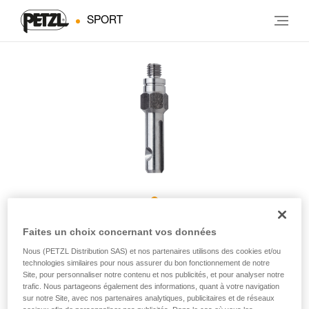
SPORT
ROCPEC ADP
Faites un choix concernant vos données
Nous (PETZL Distribution SAS) et nos partenaires utilisons des cookies et/ou
technologies similaires pour nous assurer du bon fonctionnement de notre
Adaptateur pour tamponnoir ROCPEC
Site, pour personnaliser notre contenu et nos publicités, et pour analyser notre
trafic. Nous partageons également des informations, quant à votre navigation
Augmente la polyvalence du ROCPEC et assure confort et
sur notre Site, avec nos partenaires analytiques, publicitaires et de réseaux