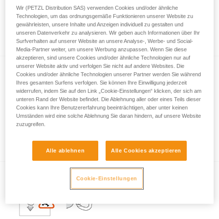
Wir (PETZL Distribution SAS) verwenden Cookies und/oder ähnliche
Technologien, um das ordnungsgemäße Funktionieren unserer Website zu
gewährleisten, unsere Inhalte und Anzeigen individuell zu gestalten und
Verschlusssysteme von Karabinern
unseren Datenverkehr zu analysieren. Wir geben auch Informationen über Ihr
Surfverhalten auf unserer Website an unsere Analyse-, Werbe- und Social-
Media-Partner weiter, um unsere Werbung anzupassen. Wenn Sie diese
akzeptieren, sind unsere Cookies und/oder ähnliche Technologien nur auf
unserer Website aktiv und verfolgen Sie nicht auf andere Websites. Die
Cookies und/oder ähnliche Technologien unserer Partner werden Sie während
Ihres gesamten Surfens verfolgen. Sie können Ihre Einwilligung jederzeit
widerrufen, indem Sie auf den Link „Cookie-Einstellungen“ klicken, der sich am
unteren Rand der Website befindet. Die Ablehnung aller oder eines Teils dieser
Cookies kann Ihre Benutzererfahrung beeinträchtigen, aber unter keinen
Umständen wird eine solche Ablehnung Sie daran hindern, auf unsere Website
Wichtige Informationen zum Thema
zuzugreifen.
Karabiner
Alle ablehnen
Alle Cookies akzeptieren
Cookie-Einstellungen