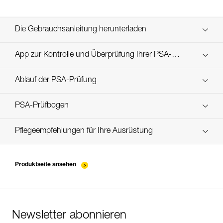
Die Gebrauchsanleitung herunterladen
Technical Notice
App zur Kontrolle und Überprüfung Ihrer PSA-
Entdecken Sie ePPEcentre
Bestände
Ablauf der PSA-Prüfung
verif EPI-CONNECTEURS-procedure-DE
PSA-Prüfbogen
verif EPI-suivi-connecteur-DE
Pflegeempfehlungen für Ihre Ausrüstung
entretien-mousquetons_DE
Produktseite ansehen
Newsletter abonnieren