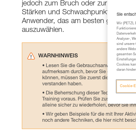
jedoch zum Bruch oder zur Öffnung 
Stärken und Schwachpunkte der ein
Sie entsc
Anwender, das am besten geeignete
Wir (PETZL 
auszuwählen.
Funktioniere
Datenverkehr
Analyse-, W
sind unsere 
andere Webs
gesamten Sur
WARNHINWEIS
Einstellunge
Cookies kann
Lesen Sie die Gebrauchsanweisungen der 
daran hinder
aufmerksam durch, bevor Sie diesen zu Ra
können, müssen Sie zuerst die in der Gebr
verstanden haben.
Cookie-E
Die Beherrschung dieser Techniken setzt
Training voraus. Prüfen Sie zusammen mit e
alleine sicher zu wiederholen, bevor Sie ih
Wir geben Beispiele für die mit Ihrer Akt
noch andere Techniken, die hier nicht bes