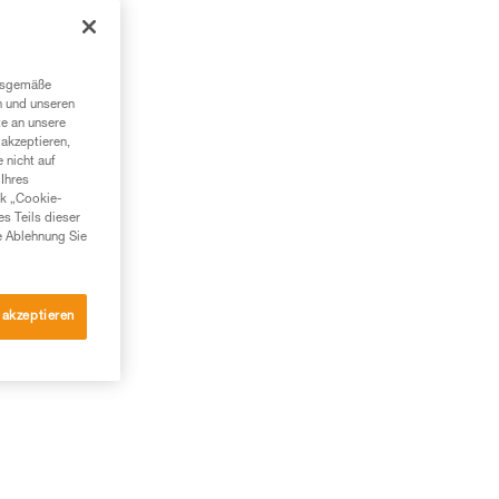
ngsgemäße
n und unseren
te an unsere
akzeptieren,
 nicht auf
Ihres
nk „Cookie-
es Teils dieser
e Ablehnung Sie
 akzeptieren