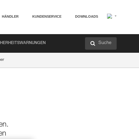
HÄNDLER
KUNDENSERVICE
DOWNLOADS
Suche
CHERHEITSWARNUNGEN
ner
en.
en