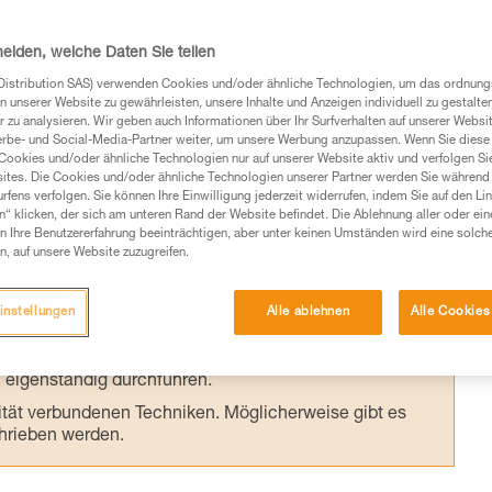
des Karabiners führen. Die Kenntnis der
zelnen Karabiner ermöglicht es dem
heiden, welche Daten Sie teilen
 Produkt für jeden Verwendungszweck
Distribution SAS) verwenden Cookies und/oder ähnliche Technologien, um das ordnu
n unserer Website zu gewährleisten, unsere Inhalte und Anzeigen individuell zu gestalte
 zu analysieren. Wir geben auch Informationen über Ihr Surfverhalten auf unserer Websi
erbe- und Social-Media-Partner weiter, um unsere Werbung anzupassen. Wenn Sie diese 
Cookies und/oder ähnliche Technologien nur auf unserer Website aktiv und verfolgen Sie
ites. Die Cookies und/oder ähnliche Technologien unserer Partner werden Sie während 
fens verfolgen. Sie können Ihre Einwilligung jederzeit widerrufen, indem Sie auf den Li
n“ klicken, der sich am unteren Rand der Website befindet. Die Ablehnung aller oder ein
 Ihre Benutzererfahrung beeinträchtigen, aber unter keinen Umständen wird eine solch
Produkte, um die es in diesem Tech Tipp geht,
n, auf unsere Website zuzugreifen.
te ziehen. Um diese Zusatzinformationen verstehen zu
auchsanweisung enthaltenen Informationen richtig
instellungen
Alle ablehnen
Alle Cookies
 eine entsprechende Ausbildung und ein spezielles
inem Profi, ob Sie in der Lage sind, den Vorgang
n eigenständig durchführen.
ivität verbundenen Techniken. Möglicherweise gibt es
chrieben werden.