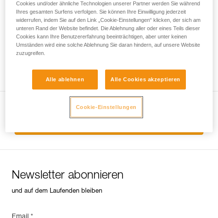
noch andere Techniken, die hier nicht
Cookies und/oder ähnliche Technologien unserer Partner werden Sie während
Ihres gesamten Surfens verfolgen. Sie können Ihre Einwilligung jederzeit
beschrieben werden.
ABSORBICA®-Y 150
widerrufen, indem Sie auf den Link „Cookie-Einstellungen“ klicken, der sich am
unteren Rand der Website befindet. Die Ablehnung aller oder eines Teils dieser
Doppeltes Verbindungsmittel mit
Cookies kann Ihre Benutzererfahrung beeinträchtigen, aber unter keinen
integriertem Falldämpfer
Umständen wird eine solche Ablehnung Sie daran hindern, auf unsere Website
zuzugreifen.
Alle ablehnen
Alle Cookies akzeptieren
Cookie-Einstellungen
Alle Techniken ansehen
Newsletter abonnieren
und auf dem Laufenden bleiben
Email *