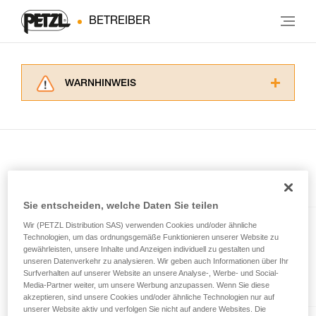
BETREIBER
WARNHINWEIS
Lesen Sie die Gebrauchsanweisungen der
Produkte, um die es in diesem Tech Tipp geht,
aufmerksam durch, bevor Sie diesen zu Rate
ziehen. Um diese Zusatzinformationen
verstehen zu können, müssen Sie zuerst die in
der Gebrauchsanweisung enthaltenen
Im Artikel erklärt
Informationen richtig verstanden haben.
Sie entscheiden, welche Daten Sie teilen
Die Beherrschung dieser Techniken setzt eine
entsprechende Ausbildung und ein spezielles
Wir (PETZL Distribution SAS) verwenden Cookies und/oder ähnliche
RING OPEN
Training voraus. Prüfen Sie zusammen mit
Technologien, um das ordnungsgemäße Funktionieren unserer Website zu
gewährleisten, unsere Inhalte und Anzeigen individuell zu gestalten und
einem Profi, ob Sie in der Lage sind, den
Richtungsunabhängige,
unseren Datenverkehr zu analysieren. Wir geben auch Informationen über Ihr
Vorgang alleine sicher zu wiederholen, bevor
Surfverhalten auf unserer Website an unsere Analyse-, Werbe- und Social-
aufschraubbare Öse
Sie ihn eigenständig durchführen.
Media-Partner weiter, um unsere Werbung anzupassen. Wenn Sie diese
Wir geben Beispiele für die mit Ihrer Aktivität
akzeptieren, sind unsere Cookies und/oder ähnliche Technologien nur auf
verbundenen Techniken. Möglicherweise gibt es
unserer Website aktiv und verfolgen Sie nicht auf andere Websites. Die