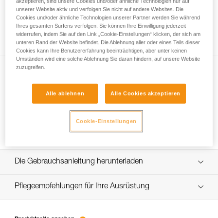
akzeptieren, sind unsere Cookies und/oder ähnliche Technologien nur auf
unserer Website aktiv und verfolgen Sie nicht auf andere Websites. Die
Cookies und/oder ähnliche Technologien unserer Partner werden Sie während
Ihres gesamten Surfens verfolgen. Sie können Ihre Einwilligung jederzeit
Dichtigkeit und IP-Schutzart
widerrufen, indem Sie auf den Link „Cookie-Einstellungen“ klicken, der sich am
unteren Rand der Website befindet. Die Ablehnung aller oder eines Teils dieser
Cookies kann Ihre Benutzererfahrung beeinträchtigen, aber unter keinen
Umständen wird eine solche Ablehnung Sie daran hindern, auf unsere Website
zuzugreifen.
Alle ablehnen
Alle Cookies akzeptieren
Cookie-Einstellungen
FACE2FACE-Technologie
Die Gebrauchsanleitung herunterladen
Technical Notice
Pflegeempfehlungen für Ihre Ausrüstung
entretien-lampes-frontales_DE
Technical Notice