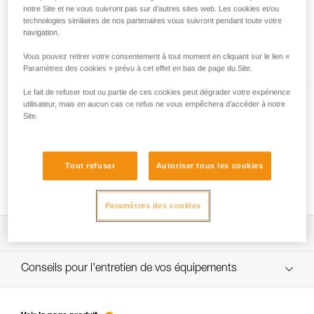
notre Site et ne vous suivront pas sur d’autres sites web. Les cookies et/ou
technologies similaires de nos partenaires vous suivront pendant toute votre
navigation.
Étanchéité et indice de protection IP
Vous pouvez retirer votre consentement à tout moment en cliquant sur le lien «
Paramètres des cookies » prévu à cet effet en bas de page du Site.
Le fait de refuser tout ou partie de ces cookies peut dégrader votre expérience
utilisateur, mais en aucun cas ce refus ne vous empêchera d’accéder à notre
Site.
Tout refuser
Autoriser tous les cookies
La technologie FACE2FACE
Paramètres des cookies
Télécharger la notice technique (PDF)
Technical Notice
Conseils pour l'entretien de vos équipements
entretien-lampes-frontales_FR
Technical Notice