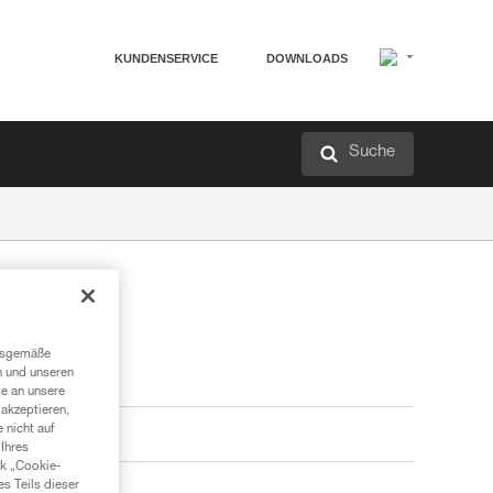
KUNDENSERVICE
DOWNLOADS
Suche
ngsgemäße
n und unseren
te an unsere
akzeptieren,
 nicht auf
Ihres
nk „Cookie-
es Teils dieser