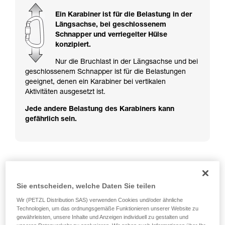
ziehen. Um diese Zusatzinformationen
verstehen zu können, müssen Sie zuerst die in
Ein Karabiner ist für die Belastung in der
der Gebrauchsanweisung enthaltenen
Längsachse, bei geschlossenem
Informationen richtig verstanden haben.
Schnapper und verriegelter Hülse
Die Beherrschung dieser Techniken setzt eine
konzipiert.
entsprechende Ausbildung und ein spezielles
Training voraus. Prüfen Sie zusammen mit
Nur die Bruchlast in der Längsachse und bei
einem Profi, ob Sie in der Lage sind, den
geschlossenem Schnapper ist für die Belastungen
Vorgang alleine sicher zu wiederholen, bevor
geeignet, denen ein Karabiner bei vertikalen
Sie ihn eigenständig durchführen.
Aktivitäten ausgesetzt ist.
Wir geben Beispiele für die mit Ihrer Aktivität
Jede andere Belastung des Karabiners kann
verbundenen Techniken. Möglicherweise gibt es
gefährlich sein.
noch andere Techniken, die hier nicht
beschrieben werden.
Beispiele für gefährliche Belastungen der
Karabiner
Sie entscheiden, welche Daten Sie teilen
Wir (PETZL Distribution SAS) verwenden Cookies und/oder ähnliche
Technologien, um das ordnungsgemäße Funktionieren unserer Website zu
gewährleisten, unsere Inhalte und Anzeigen individuell zu gestalten und