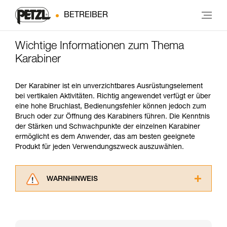
BETREIBER
Wichtige Informationen zum Thema
Karabiner
Der Karabiner ist ein unverzichtbares Ausrüstungselement
bei vertikalen Aktivitäten. Richtig angewendet verfügt er über
eine hohe Bruchlast, Bedienungsfehler können jedoch zum
Bruch oder zur Öffnung des Karabiners führen. Die Kenntnis
der Stärken und Schwachpunkte der einzelnen Karabiner
ermöglicht es dem Anwender, das am besten geeignete
Produkt für jeden Verwendungszweck auszuwählen.
WARNHINWEIS
Lesen Sie die Gebrauchsanweisungen der
Produkte, um die es in diesem Tech Tipp geht,
aufmerksam durch, bevor Sie diesen zu Rate