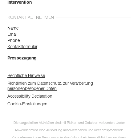
Intervention
KONTAKT AUFNEHMEN
Name
Email
Phone
Kontaktformular
Pressezugang
Rechtliche Hinweise
Richtlinien zum Datenschutz, zur Verarbeitung
personenbezogener Daten
Accessibility Declaration
Cookie-Einstellungen
Die dargestellten Aktivitäten sind mit Risiken und Gefahren verbunden. Jeder
Anwender muss eine Ausbildung absolviert haben und über entsprechende
Kompetenzen in der Benutzung der Ausrüstung bei diesen Aktivitäten verfügen.