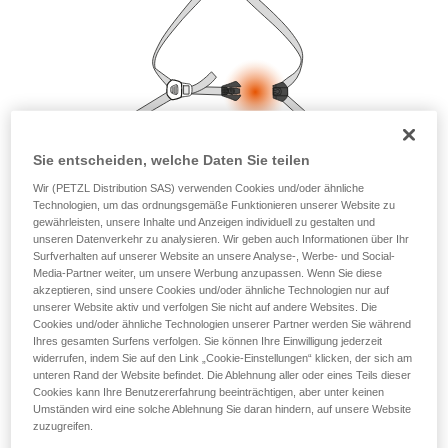
Die Beherrschung dieser Techniken setzt eine
entsprechende Ausbildung und ein spezielles
Training voraus. Prüfen Sie zusammen mit
einem Profi, ob Sie in der Lage sind, den
Vorgang alleine sicher zu wiederholen, bevor
Sie ihn eigenständig durchführen.
Wir geben Beispiele für die mit Ihrer Aktivität
verbundenen Techniken. Möglicherweise gibt es
Sie entscheiden, welche Daten Sie teilen
noch andere Techniken, die hier nicht
beschrieben werden.
Wir (PETZL Distribution SAS) verwenden Cookies und/oder ähnliche
Technologien, um das ordnungsgemäße Funktionieren unserer Website zu
gewährleisten, unsere Inhalte und Anzeigen individuell zu gestalten und
unseren Datenverkehr zu analysieren. Wir geben auch Informationen über Ihr
Surfverhalten auf unserer Website an unsere Analyse-, Werbe- und Social-
Media-Partner weiter, um unsere Werbung anzupassen. Wenn Sie diese
akzeptieren, sind unsere Cookies und/oder ähnliche Technologien nur auf
unserer Website aktiv und verfolgen Sie nicht auf andere Websites. Die
Cookies und/oder ähnliche Technologien unserer Partner werden Sie während
Ihres gesamten Surfens verfolgen. Sie können Ihre Einwilligung jederzeit
widerrufen, indem Sie auf den Link „Cookie-Einstellungen“ klicken, der sich am
unteren Rand der Website befindet. Die Ablehnung aller oder eines Teils dieser
Cookies kann Ihre Benutzererfahrung beeinträchtigen, aber unter keinen
Umständen wird eine solche Ablehnung Sie daran hindern, auf unsere Website
zuzugreifen.