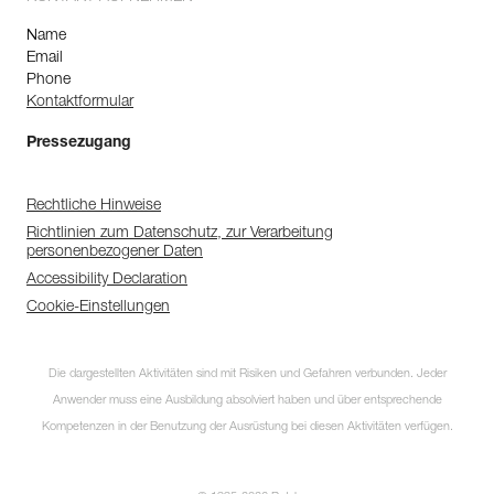
Name
Email
Phone
Kontaktformular
Pressezugang
Rechtliche Hinweise
Richtlinien zum Datenschutz, zur Verarbeitung
personenbezogener Daten
Accessibility Declaration
Cookie-Einstellungen
Die dargestellten Aktivitäten sind mit Risiken und Gefahren verbunden. Jeder
Anwender muss eine Ausbildung absolviert haben und über entsprechende
Kompetenzen in der Benutzung der Ausrüstung bei diesen Aktivitäten verfügen.