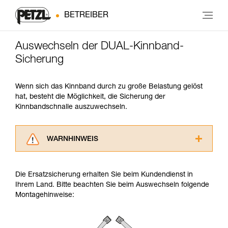
BETREIBER
Auswechseln der DUAL-Kinnband-
Sicherung
Wenn sich das Kinnband durch zu große Belastung gelöst
hat, besteht die Möglichkeit, die Sicherung der
Kinnbandschnalle auszuwechseln.
WARNHINWEIS
Lesen Sie die Gebrauchsanweisungen der
Produkte, um die es in diesem Tech Tipp geht,
Die Ersatzsicherung erhalten Sie beim Kundendienst in
aufmerksam durch, bevor Sie diesen zu Rate
Ihrem Land. Bitte beachten Sie beim Auswechseln folgende
ziehen. Um diese Zusatzinformationen
Montagehinweise:
verstehen zu können, müssen Sie zuerst die in
der Gebrauchsanweisung enthaltenen
Informationen richtig verstanden haben.