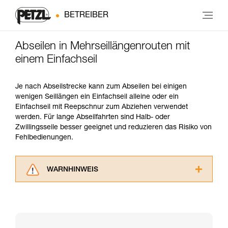
BETREIBER
Abseilen in Mehrseillängenrouten mit
einem Einfachseil
Je nach Abseilstrecke kann zum Abseilen bei einigen
wenigen Seillängen ein Einfachseil alleine oder ein
Einfachseil mit Reepschnur zum Abziehen verwendet
werden. Für lange Abseilfahrten sind Halb- oder
Zwillingsseile besser geeignet und reduzieren das Risiko von
Fehlbedienungen.
WARNHINWEIS
Lesen Sie die Gebrauchsanweisungen der
Produkte, um die es in diesem Tech Tipp geht,
aufmerksam durch, bevor Sie diesen zu Rate
ziehen. Um diese Zusatzinformationen