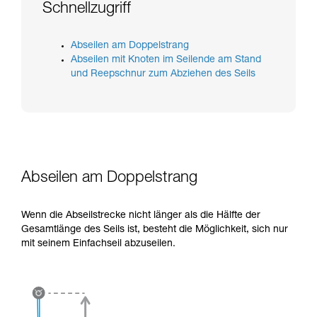
verstehen zu können, müssen Sie zuerst die in
Schnellzugriff
der Gebrauchsanweisung enthaltenen
Informationen richtig verstanden haben.
Die Beherrschung dieser Techniken setzt eine
Abseilen am Doppelstrang
entsprechende Ausbildung und ein spezielles
Abseilen mit Knoten im Seilende am Stand
Training voraus. Prüfen Sie zusammen mit
und Reepschnur zum Abziehen des Seils
einem Profi, ob Sie in der Lage sind, den
Vorgang alleine sicher zu wiederholen, bevor
Sie ihn eigenständig durchführen.
Wir geben Beispiele für die mit Ihrer Aktivität
verbundenen Techniken. Möglicherweise gibt es
noch andere Techniken, die hier nicht
beschrieben werden.
Abseilen am Doppelstrang
Wenn die Abseilstrecke nicht länger als die Hälfte der
Gesamtlänge des Seils ist, besteht die Möglichkeit, sich nur
mit seinem Einfachseil abzuseilen.