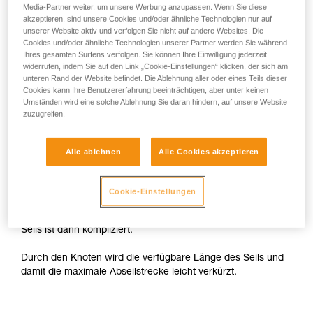
Media-Partner weiter, um unsere Werbung anzupassen. Wenn Sie diese
akzeptieren, sind unsere Cookies und/oder ähnliche Technologien nur auf
Mit einem GRIGRI
unserer Website aktiv und verfolgen Sie nicht auf andere Websites. Die
Cookies und/oder ähnliche Technologien unserer Partner werden Sie während
Ihres gesamten Surfens verfolgen. Sie können Ihre Einwilligung jederzeit
Mit einem GRIGRI ist es nicht möglich, sich an beiden
widerrufen, indem Sie auf den Link „Cookie-Einstellungen“ klicken, der sich am
Seilsträngen von der Abseilstelle abzuseilen. Man muss sich
unteren Rand der Website befindet. Die Ablehnung aller oder eines Teils dieser
also an einem einzigen Strang abseilen. Dieser wird mit
Cookies kann Ihre Benutzererfahrung beeinträchtigen, aber unter keinen
Umständen wird eine solche Ablehnung Sie daran hindern, auf unsere Website
einem Knoten am Schließring blockiert und mit einem
zuzugreifen.
Verschlusskarabiner verbunden.
Das Abseilen erfolgt nur an dem Strang ohne Knoten. Der
Alle ablehnen
Alle Cookies akzeptieren
andere Strang dient nur zum Abziehen des Seils.
Achtung: Der Knoten muss größer sein als der Schließring
Cookie-Einstellungen
an der Abseilstelle. Wenn der Knoten durch den Schließring
rutscht, wird der Sturz aufgefangen, aber das Abziehen des
Seils ist dann kompliziert.
Durch den Knoten wird die verfügbare Länge des Seils und
damit die maximale Abseilstrecke leicht verkürzt.