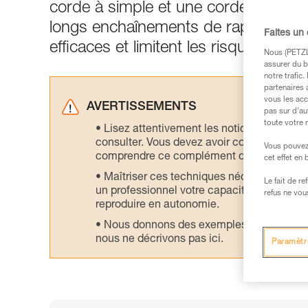
corde à simple et une cordelette per
longs enchaînements de rappel, les 
Faites un
efficaces et limitent les risques de 
Nous (PETZL 
assurer du b
notre trafic
partenaires 
vous les acc
AVERTISSEMENTS
pas sur d’au
toute votre 
Lisez attentivement les notices technique
consulter. Vous devez avoir compris les in
Vous pouvez 
comprendre ce complément d’informations
cet effet en
Maîtriser ces techniques nécessite une f
Le fait de r
un professionnel votre capacité à refaire la
refus ne vou
reproduire en autonomie.
Nous donnons des exemples de techniques l
nous ne décrivons pas ici.
Paramètr