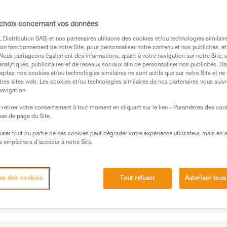
mettant la récupération de la corde. Pour le
cordes à double ou jumelées sont plus
 choix concernant vos données
mauvaises manipulations.
Distribution SAS) et nos partenaires utilisons des cookies et/ou technologies similai
on fonctionnement de notre Site, pour personnaliser notre contenu et nos publicités, et
. Nous partageons également des informations, quant à votre navigation sur notre Site, 
analytiques, publicitaires et de réseaux sociaux afin de personnaliser nos publicités. Da
eptez, nos cookies et/ou technologies similaires ne sont actifs que sur notre Site et ne
tres sites web. Les cookies et/ou technologies similaires de nos partenaires vous suiv
navigation.
s des produits utilisés dans ce conseil avant de le
formations de la notice technique pour pouvoir
retirer votre consentement à tout moment en cliquant sur le lien « Paramètres des coo
.
 bas de page du Site.
ormation et un entraînement spécifique. Validez avec
efuser tout ou partie de ces cookies peut dégrader votre expérience utilisateur, mais en 
 manipulation, seul, en toute sécurité, avant de la
s empêchera d’accéder à notre Site.
iées à votre activité. Il peut en exister d’autres que
es des cookies
Tout refuser
Autoriser tous