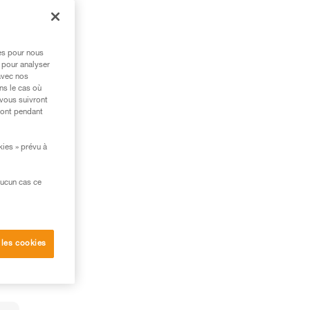
s
res pour nous
 pour analyser
avec nos
ns le cas où
 vous suivront
ront pendant
kies » prévu à
aucun cas ce
 les cookies