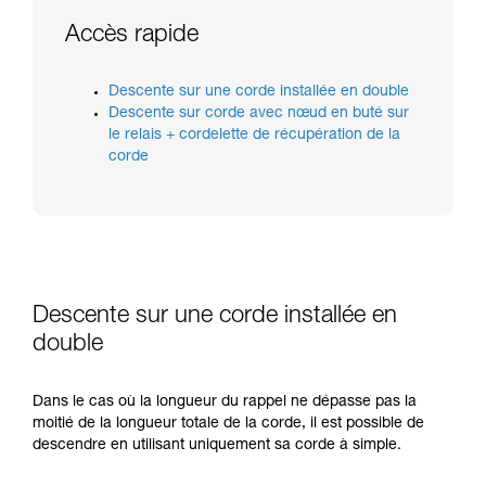
informations de la notice technique pour
pouvoir comprendre ce complément
Accès rapide
d’informations.
Maîtriser ces techniques nécessite une
formation et un entraînement spécifique. Validez
Descente sur une corde installée en double
avec un professionnel votre capacité à refaire
Descente sur corde avec nœud en buté sur
la manipulation, seul, en toute sécurité, avant
le relais + cordelette de récupération de la
de la reproduire en autonomie.
corde
Nous donnons des exemples de techniques
liées à votre activité. Il peut en exister d’autres
que nous ne décrivons pas ici.
Descente sur une corde installée en
double
Dans le cas où la longueur du rappel ne dépasse pas la
moitié de la longueur totale de la corde, il est possible de
descendre en utilisant uniquement sa corde à simple.