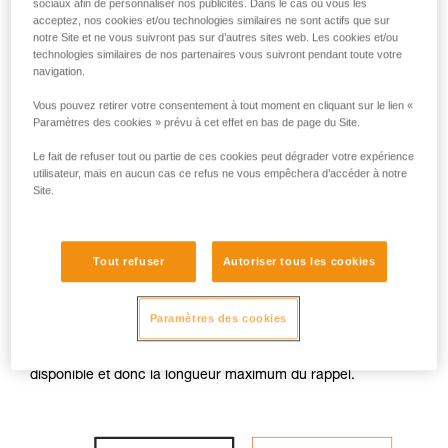
sociaux afin de personnaliser nos publicités. Dans le cas où vous les
acceptez, nos cookies et/ou technologies similaires ne sont actifs que sur
notre Site et ne vous suivront pas sur d’autres sites web. Les cookies et/ou
technologies similaires de nos partenaires vous suivront pendant toute votre
navigation.
Avec un GRIGRI
Vous pouvez retirer votre consentement à tout moment en cliquant sur le lien «
Paramètres des cookies » prévu à cet effet en bas de page du Site.
Avec un GRIGRI, il n’est pas possible de descendre sur les
Le fait de refuser tout ou partie de ces cookies peut dégrader votre expérience
utilisateur, mais en aucun cas ce refus ne vous empêchera d’accéder à notre
deux brins sortant du relais. Il faut donc descendre sur un
Site.
brin bloqué par un nœud en buté sur le maillon, associé à un
mousqueton à verrouillage.
La descente se fait uniquement sur le brin à l’opposé du
nœud en buté, l’autre brin ne servant qu’à rappeler la corde.
Tout refuser
Autoriser tous les cookies
Attention, la taille du nœud doit être plus grande que la taille
du maillon du relais. Si le nœud traverse le maillon, la chute
sera enrayée, mais la récupération de corde sera
Paramètres des cookies
compliquée.
À noter, le nœud réduit légèrement la longueur de corde
disponible et donc la longueur maximum du rappel.