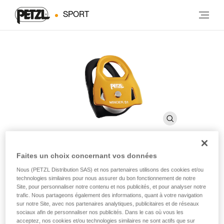
SPORT
Faites un choix concernant vos données
MINDER S1
Nous (PETZL Distribution SAS) et nos partenaires utilisons des cookies et/ou
technologies similaires pour nous assurer du bon fonctionnement de notre
Site, pour personnaliser notre contenu et nos publicités, et pour analyser notre
trafic. Nous partageons également des informations, quant à votre navigation
Poulie Prusik légère à haut rendement
sur notre Site, avec nos partenaires analytiques, publicitaires et de réseaux
sociaux afin de personnaliser nos publicités. Dans le cas où vous les
Compacte et légère, la poulie MINDER S1 peut supporter
acceptez, nos cookies et/ou technologies similaires ne sont actifs que sur