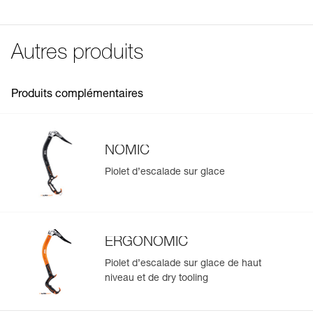
Référence : U022CA00
Voir tous les contenus techniques
Compatible uniquement avec les piolets ERGONOMIC
Garantie : 3 ans
(U022AA00) et NOMIC (U021AA00).
Conditionnement : 1
Autres produits
Produits complémentaires
NOMIC
Piolet d’escalade sur glace
ERGONOMIC
Piolet d’escalade sur glace de haut
niveau et de dry tooling