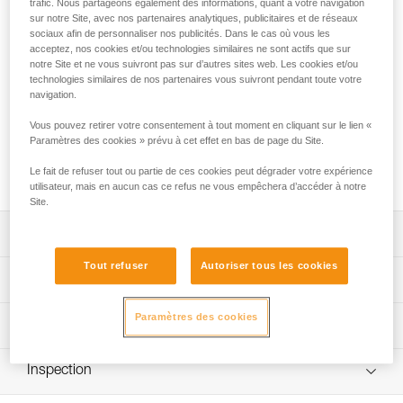
trafic. Nous partageons également des informations, quant à votre navigation
piolets ERGONOMIC et NOMIC. Fixée sur la poignée et
sur notre Site, avec nos partenaires analytiques, publicitaires et de réseaux
surmoulée avec un revêtement bi-matière, elle procure des
sociaux afin de personnaliser nos publicités. Dans le cas où vous les
appuis plus efficaces et confortables en maintenant
acceptez, nos cookies et/ou technologies similaires ne sont actifs que sur
entièrement la main. Les différents réglages permettent de
notre Site et ne vous suivront pas sur d’autres sites web. Les cookies et/ou
l'ajuster à toutes les mains, y compris avec des gros gants.
technologies similaires de nos partenaires vous suivront pendant toute votre
L'absence de pointe en acier la rend plus protectrice et
navigation.
adaptée à la pratique du dry tooling.
Vous pouvez retirer votre consentement à tout moment en cliquant sur le lien «
Paramètres des cookies » prévu à cet effet en bas de page du Site.
Achetez en ligne
Le fait de refuser tout ou partie de ces cookies peut dégrader votre expérience
utilisateur, mais en aucun cas ce refus ne vous empêchera d’accéder à notre
Site.
Descriptif
Tout refuser
Autoriser tous les cookies
Efficacité et confort d'appui :
Spécifications techniques
- forme large et confortable offrant trois possibilités de
réglage (taille S, M et L) pour s'adapter à toutes les mains,
Paramètres des cookies
Matière(s): acier, plastique renforcé de fibres de verre
Informations techniques
- surmoulage et revêtement bi-matière procurant une
Poids: 35 g
excellente adhérence.
FAQ
Partie inférieure dépourvue de pointe en acier pour
Inspection
Spécifications référence(s)
FAQ
renforcer la protection en cas de décrochage involontaire.