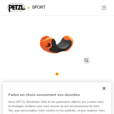
SPORT
GRIPREST ERGONOMIC
Faites un choix concernant vos données
Cale d'appui pour piolet ERGONOMIC
Nous (PETZL Distribution SAS) et nos partenaires utilisons des cookies et/ou
technologies similaires pour nous assurer du bon fonctionnement de notre
La cale d'appui GRIPREST ERGONOMIC est destinée aux
Site, pour personnaliser notre contenu et nos publicités, et pour analyser notre