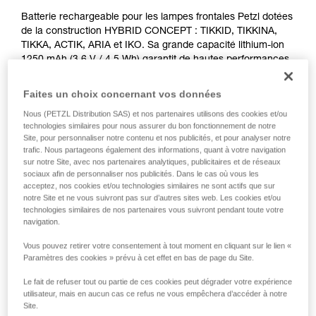
Batterie rechargeable pour les lampes frontales Petzl dotées
de la construction HYBRID CONCEPT : TIKKID, TIKKINA,
TIKKA, ACTIK, ARIA et IKO. Sa grande capacité lithium-ion
1250 mAh (3,6 V / 4,5 Wh) garantit de hautes performances
d'éclairage, même à basses températures. Elle se recharge
directement via sa prise USB-C intégrée. Idéale pour un
Faites un choix concernant vos données
usage fréquent à intensif, la batterie rechargeable CORE
Nous (PETZL Distribution SAS) et nos partenaires utilisons des cookies et/ou
constitue une solution économique, durable et responsable.
technologies similaires pour nous assurer du bon fonctionnement de notre
Site, pour personnaliser notre contenu et nos publicités, et pour analyser notre
Vous recherchez la meilleure lampe frontale pour vos
trafic. Nous partageons également des informations, quant à votre navigation
activités ?
sur notre Site, avec nos partenaires analytiques, publicitaires et de réseaux
sociaux afin de personnaliser nos publicités. Dans le cas où vous les
ACCÉDER À L'AIDE AU CHOIX
acceptez, nos cookies et/ou technologies similaires ne sont actifs que sur
notre Site et ne vous suivront pas sur d’autres sites web. Les cookies et/ou
technologies similaires de nos partenaires vous suivront pendant toute votre
navigation.
Achetez en ligne
Vous pouvez retirer votre consentement à tout moment en cliquant sur le lien «
Paramètres des cookies » prévu à cet effet en bas de page du Site.
Le fait de refuser tout ou partie de ces cookies peut dégrader votre expérience
HYBRID CONCEPT
utilisateur, mais en aucun cas ce refus ne vous empêchera d’accéder à notre
Site.