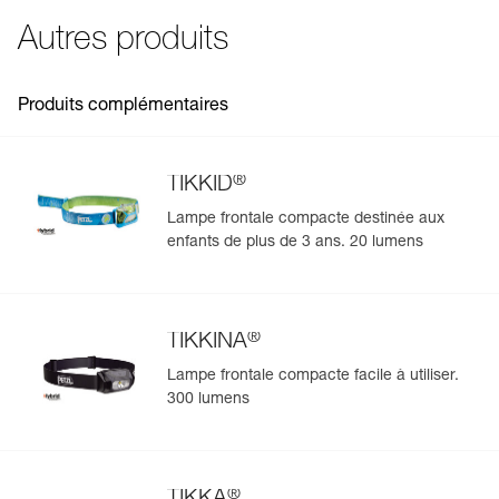
FAQ
Compatible avec les lampes TIKKID, TIKKINA, TIKKA,
FAQ
Étanchéité: IPX4 (résistant aux intempéries)
TIKKA CORE, ACTIK, ACTIK CORE (version après 2017),
Autres produits
ARIA 1R RGB, ARIA 2R RGB, IKO et IKO CORE.
Spécifications référence(s)
Voir tous les contenus techniques
Produit livré sans câble de charge.
Référence : E099EB00
Produits complémentaires
Garantie : 2 ans ou 300 cycles de charge
Conditionnement : 1
®
TIKKID
Lampe frontale compacte destinée aux
enfants de plus de 3 ans. 20 lumens
®
TIKKINA
Lampe frontale compacte facile à utiliser.
300 lumens
®