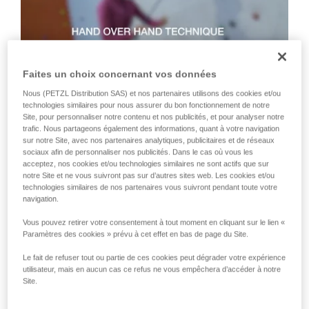
que nous ne décrivons pas ici.
Faites un choix concernant vos données
Nous (PETZL Distribution SAS) et nos partenaires utilisons des cookies et/ou
technologies similaires pour nous assurer du bon fonctionnement de notre
Site, pour personnaliser notre contenu et nos publicités, et pour analyser notre
trafic. Nous partageons également des informations, quant à votre navigation
Technique 2 : Technique " glissé "
sur notre Site, avec nos partenaires analytiques, publicitaires et de réseaux
sociaux afin de personnaliser nos publicités. Dans le cas où vous les
acceptez, nos cookies et/ou technologies similaires ne sont actifs que sur
Technique à préconiser pour ravaler rapidement une grande
notre Site et ne vous suivront pas sur d’autres sites web. Les cookies et/ou
quantité de mou ou lorsqu’il n’y a pas tension dans la corde
technologies similaires de nos partenaires vous suivront pendant toute votre
côté grimpeur. Attention, la main côté freinage glisse le long
navigation.
de la corde, mais ne doit jamais lâcher la corde.
Vous pouvez retirer votre consentement à tout moment en cliquant sur le lien «
Paramètres des cookies » prévu à cet effet en bas de page du Site.
Le fait de refuser tout ou partie de ces cookies peut dégrader votre expérience
utilisateur, mais en aucun cas ce refus ne vous empêchera d’accéder à notre
Site.