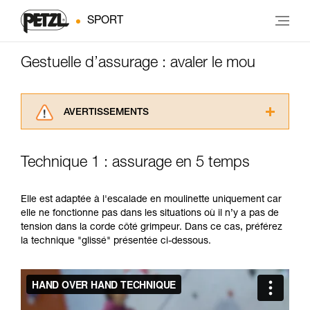
SPORT
Gestuelle d’assurage : avaler le mou
AVERTISSEMENTS
Lisez attentivement les notices techniques des
produits utilisés dans ce conseil avant de le
Technique 1 : assurage en 5 temps
consulter. Vous devez avoir compris les
informations de la notice technique pour
pouvoir comprendre ce complément
Elle est adaptée à l'escalade en moulinette uniquement car
d’informations.
elle ne fonctionne pas dans les situations où il n’y a pas de
Maîtriser ces techniques nécessite une
tension dans la corde côté grimpeur. Dans ce cas, préférez
formation et un entraînement spécifique. Validez
la technique "glissé" présentée ci-dessous.
avec un professionnel votre capacité à refaire
la manipulation, seul, en toute sécurité, avant
de la reproduire en autonomie.
Nous donnons des exemples de techniques
liées à votre activité. Il peut en exister d’autres