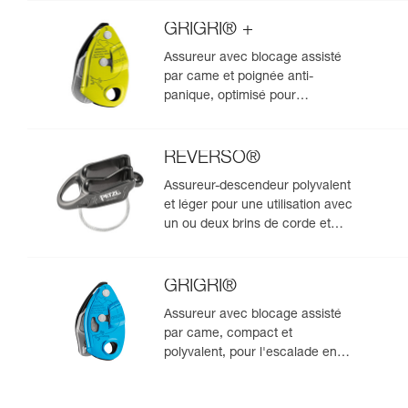
rappel
GRIGRI® +
Assureur avec blocage assisté
par came et poignée anti-
panique, optimisé pour
l'escalade en moulinette
REVERSO®
Assureur-descendeur polyvalent
et léger pour une utilisation avec
un ou deux brins de corde et
permettant l'assurage du
second depuis le relais
GRIGRI®
Assureur avec blocage assisté
par came, compact et
polyvalent, pour l'escalade en
tête et en moulinette