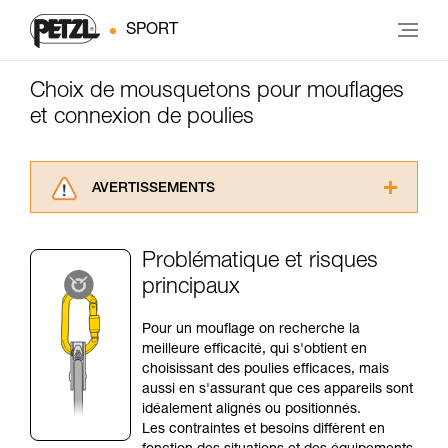
SPORT
Choix de mousquetons pour mouflages
et connexion de poulies
AVERTISSEMENTS
Lisez attentivement les notices techniques des
produits utilisés dans ce conseil avant de le
Problématique et risques
consulter. Vous devez avoir compris les
principaux
informations de la notice technique pour
pouvoir comprendre ce complément
d’informations.
Pour un mouflage on recherche la
Maîtriser ces techniques nécessite une
meilleure efficacité, qui s'obtient en
formation et un entraînement spécifique. Validez
choisissant des poulies efficaces, mais
avec un professionnel votre capacité à refaire
aussi en s'assurant que ces appareils sont
la manipulation, seul, en toute sécurité, avant
idéalement alignés ou positionnés.
de la reproduire en autonomie.
Les contraintes et besoins diffèrent en
Nous donnons des exemples de techniques