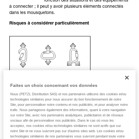
fonction des situations et des équipements
liées à votre activité. Il peut en exister d’autres
à connecter ; il peut y avoir plusieurs éléments connectés
que nous ne décrivons pas ici.
dans les mousquetons.
Risques à considérer particulièrement
Faites un choix concernant vos données
Nous (PETZL Distribution SAS) et nos partenaires utilisons des cookies et/ou
technologies similaires pour nous assurer du bon fonctionnement de notre
Site, pour personnaliser notre contenu et nos publicités, et pour analyser notre
trafic. Nous partageons également des informations, quant à votre navigation
sur notre Site, avec nos partenaires analytiques, publicitaires et de réseaux
sociaux afin de personnaliser nos publicités. Dans le cas où vous les
acceptez, nos cookies et/ou technologies similaires ne sont actifs que sur
Recommandation de mousqueton et
notre Site et ne vous suivront pas sur d’autres sites web. Les cookies et/ou
accessoires
technologies similaires de nos partenaires vous suivront pendant toute votre