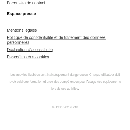
Formulaire de contact
Espace presse
Mentions légales
Politique de confidentialité et de traitement des données
personnelles
Déclaration d'accessibilité
Paramètres des cookies
Les activités illustrées sont intrinsèquement dangereuses. Chaque utilisateur doit
avoir suivi une formation et avoir des compétences pour l’usage des équipements
lors de ces activités.
© 1995-2026 Petzl