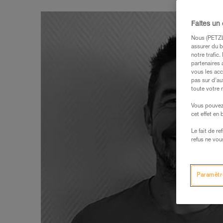
Faites un
Nous (PETZL 
assurer du b
notre trafic
partenaires 
vous les acc
pas sur d’au
toute votre 
Vous pouvez 
cet effet en
Le fait de r
refus ne vou
Paramètr