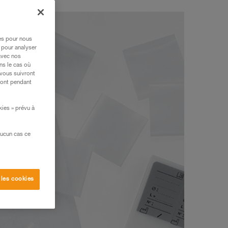
res pour nous
 pour analyser
avec nos
ns le cas où
 vous suivront
ront pendant
kies » prévu à
aucun cas ce
 les cookies