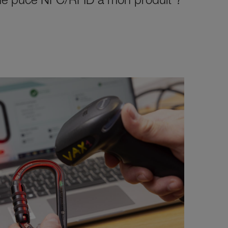
e puce NFC/RFID à mon produit ?