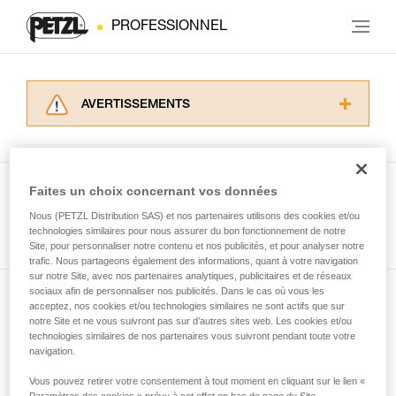
PROFESSIONNEL
AVERTISSEMENTS
Lisez attentivement les notices techniques des
produits utilisés dans ce conseil avant de le
consulter. Vous devez avoir compris les
informations de la notice technique pour
Faites un choix concernant vos données
pouvoir comprendre ce complément
Nous (PETZL Distribution SAS) et nos partenaires utilisons des cookies et/ou
Voir tous les conseils
d’informations.
technologies similaires pour nous assurer du bon fonctionnement de notre
Maîtriser ces techniques nécessite une
Site, pour personnaliser notre contenu et nos publicités, et pour analyser notre
formation et un entraînement spécifique. Validez
trafic. Nous partageons également des informations, quant à votre navigation
sur notre Site, avec nos partenaires analytiques, publicitaires et de réseaux
avec un professionnel votre capacité à refaire
sociaux afin de personnaliser nos publicités. Dans le cas où vous les
la manipulation, seul, en toute sécurité, avant
acceptez, nos cookies et/ou technologies similaires ne sont actifs que sur
Abonnez-vous à la newsletter
de la reproduire en autonomie.
notre Site et ne vous suivront pas sur d’autres sites web. Les cookies et/ou
Nous donnons des exemples de techniques
technologies similaires de nos partenaires vous suivront pendant toute votre
et restez connecté à notre actualité
liées à votre activité. Il peut en exister d’autres
navigation.
que nous ne décrivons pas ici.
Vous pouvez retirer votre consentement à tout moment en cliquant sur le lien «
Email *