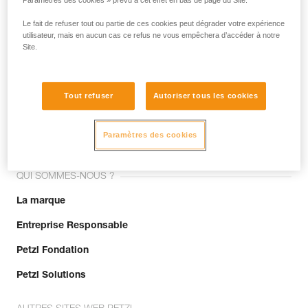
Paramètres des cookies » prévu à cet effet en bas de page du Site.
Le fait de refuser tout ou partie de ces cookies peut dégrader votre expérience
utilisateur, mais en aucun cas ce refus ne vous empêchera d’accéder à notre
Site.
Tout refuser
Autoriser tous les cookies
Rejoignez la communauté !
Paramètres des cookies
QUI SOMMES-NOUS ?
La marque
Entreprise Responsable
Petzl Fondation
Petzl Solutions