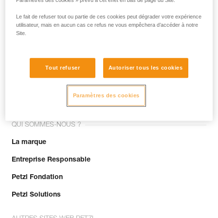
Paramètres des cookies » prévu à cet effet en bas de page du Site.
Le fait de refuser tout ou partie de ces cookies peut dégrader votre expérience
utilisateur, mais en aucun cas ce refus ne vous empêchera d’accéder à notre
Site.
Tout refuser
Autoriser tous les cookies
Rejoignez la communauté !
Paramètres des cookies
QUI SOMMES-NOUS ?
La marque
Entreprise Responsable
Petzl Fondation
Petzl Solutions