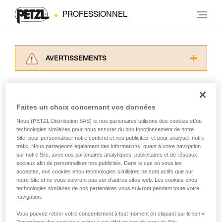
PROFESSIONNEL
AVERTISSEMENTS
Lisez attentivement les notices techniques des
produits utilisés dans ce conseil avant de le
consulter. Vous devez avoir compris les
informations de la notice technique pour
Faites un choix concernant vos données
pouvoir comprendre ce complément
Nous (PETZL Distribution SAS) et nos partenaires utilisons des cookies et/ou
Voir tous les conseils
d’informations.
technologies similaires pour nous assurer du bon fonctionnement de notre
Maîtriser ces techniques nécessite une
Site, pour personnaliser notre contenu et nos publicités, et pour analyser notre
formation et un entraînement spécifique. Validez
trafic. Nous partageons également des informations, quant à votre navigation
sur notre Site, avec nos partenaires analytiques, publicitaires et de réseaux
avec un professionnel votre capacité à refaire
sociaux afin de personnaliser nos publicités. Dans le cas où vous les
la manipulation, seul, en toute sécurité, avant
acceptez, nos cookies et/ou technologies similaires ne sont actifs que sur
Abonnez-vous à la newsletter
de la reproduire en autonomie.
notre Site et ne vous suivront pas sur d’autres sites web. Les cookies et/ou
Nous donnons des exemples de techniques
technologies similaires de nos partenaires vous suivront pendant toute votre
et restez connecté à notre actualité
liées à votre activité. Il peut en exister d’autres
navigation.
que nous ne décrivons pas ici.
Vous pouvez retirer votre consentement à tout moment en cliquant sur le lien «
Email *