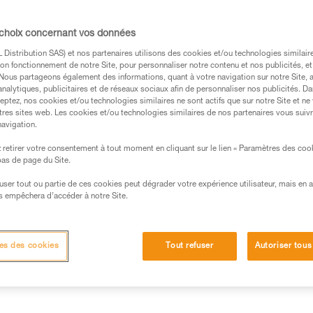
 choix concernant vos données
Distribution SAS) et nos partenaires utilisons des cookies et/ou technologies similai
on fonctionnement de notre Site, pour personnaliser notre contenu et nos publicités, et
s des produits utilisés dans ce conseil avant de le
. Nous partageons également des informations, quant à votre navigation sur notre Site, 
formations de la notice technique pour pouvoir
analytiques, publicitaires et de réseaux sociaux afin de personnaliser nos publicités. Da
.
eptez, nos cookies et/ou technologies similaires ne sont actifs que sur notre Site et ne
tres sites web. Les cookies et/ou technologies similaires de nos partenaires vous suiv
ormation et un entraînement spécifique. Validez avec
navigation.
 manipulation, seul, en toute sécurité, avant de la
retirer votre consentement à tout moment en cliquant sur le lien « Paramètres des coo
 bas de page du Site.
iées à votre activité. Il peut en exister d’autres que
efuser tout ou partie de ces cookies peut dégrader votre expérience utilisateur, mais en 
s empêchera d’accéder à notre Site.
rde n’est pas freinée dans le sens de la montée. Il suffit à
le mou à mesure de sa progression pour rester toujours en tension
es des cookies
Tout refuser
Autoriser tous
te ", l’utilisateur doit tenir en permanence la corde côté frein