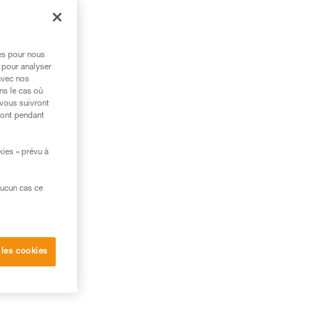
res pour nous
 pour analyser
avec nos
ns le cas où
 vous suivront
ront pendant
kies » prévu à
aucun cas ce
 sur
 les cookies
age.