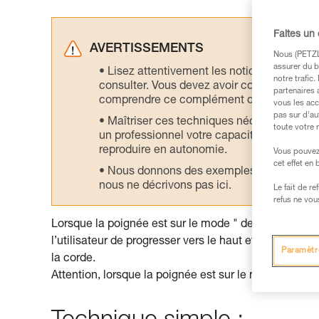
Faites un
AVERTISSEMENTS
Nous (PETZL 
assurer du b
Lisez attentivement les notices technique
notre trafic
consulter. Vous devez avoir compris les in
partenaires 
comprendre ce complément d’informations
vous les acc
pas sur d’au
Maîtriser ces techniques nécessite une f
toute votre 
un professionnel votre capacité à refaire la
reproduire en autonomie.
Vous pouvez 
cet effet en
Nous donnons des exemples de techniques l
nous ne décrivons pas ici.
Le fait de r
refus ne vou
Lorsque la poignée est sur le mode " descente ", la co
l’utilisateur de progresser vers le haut et d’avaler 
Paramètr
la corde.
Attention, lorsque la poignée est sur le mode " descen