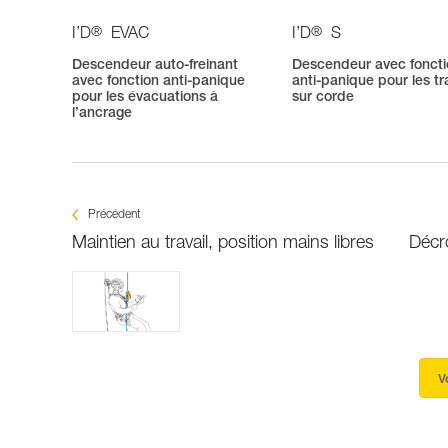
®
®
I’D
EVAC
I’D
S
Descendeur auto-freinant
Descendeur avec fonct
avec fonction anti-panique
anti-panique pour les t
pour les évacuations à
sur corde
l’ancrage
Précédent
Maintien au travail, position mains libres
Décro
V