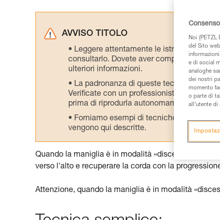
Consenso 
AVVISO TITOLO
Noi (PETZL D
del Sito web,
Leggere attentamente le istruzioni tecniche
informazioni 
consultarlo. Dovete aver compreso le inform
e di social m
ulteriori informazioni.
analoghe sar
dei nostri p
La padronanza di queste tecniche richie
momento facen
Verificate con un professionista la vostra ca
o parte di t
prima di riprodurla autonomamente.
all’utente d
Forniamo esempi di tecniche relative alla 
vengono qui descritte.
Impostaz
Quando la maniglia è in modalità «discesa», la corda
verso l'alto e recuperare la corda con la progression
Attenzione, quando la maniglia è in modalità «discesa