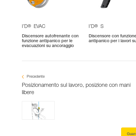
®
®
I’D
EVAC
I’D
S
Discensore autofrenante con
Discensore con funzion
funzione antipanico per le
antipanico per i lavori s
evacuazioni su ancoraggio
Precedente
Posizionamento sul lavoro, posizione con mani
libere
Guard