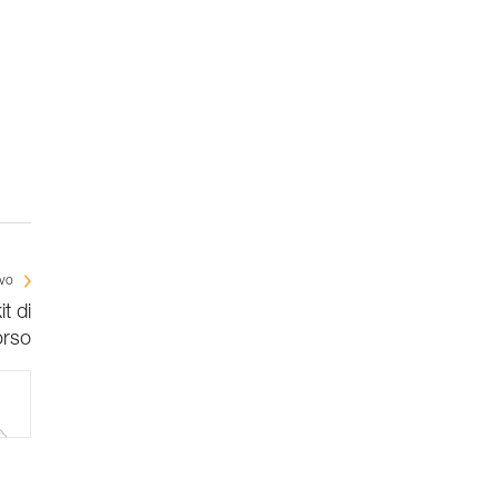
ivo
t di
orso