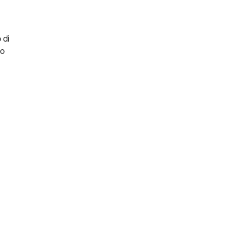
 di
io