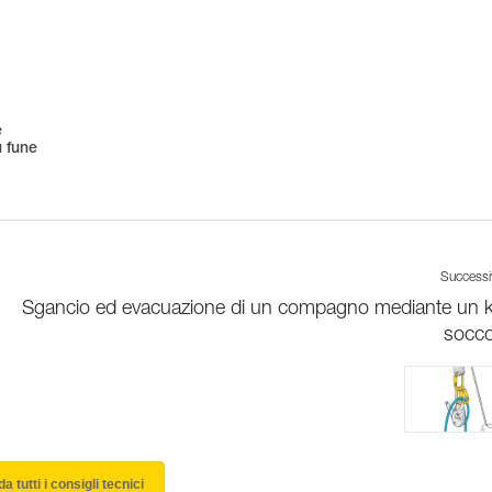
e
u fune
Success
Sgancio ed evacuazione di un compagno mediante un ki
socc
a tutti i consigli tecnici