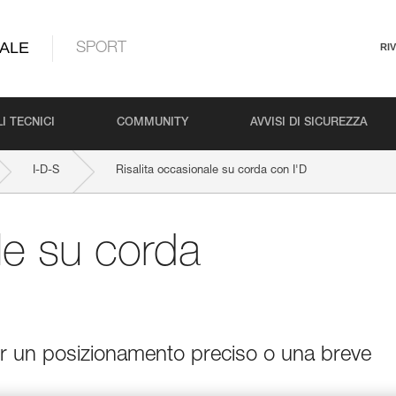
ALE
SPORT
RI
I TECNICI
COMMUNITY
AVVISI DI SICUREZZA
I-D-S
Risalita occasionale su corda con I'D
le su corda
 per un posizionamento preciso o una breve