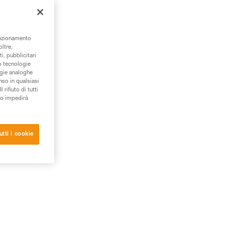
unzionamento
oltre,
i, pubblicitari
/o tecnologie
ogie analoghe
nso in qualsiasi
rifiuto di tutti
to impedirà
utti i cookie
zare