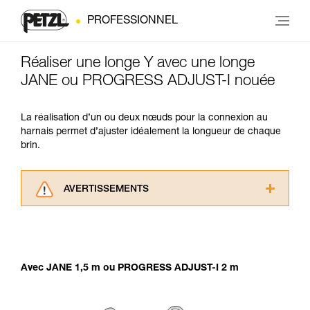
PROFESSIONNEL
Réaliser une longe Y avec une longe
JANE ou PROGRESS ADJUST-I nouée
La réalisation d’un ou deux nœuds pour la connexion au
harnais permet d’ajuster idéalement la longueur de chaque
brin.
AVERTISSEMENTS
Lisez attentivement les notices techniques des
produits utilisés dans ce conseil avant de le
consulter. Vous devez avoir compris les
informations de la notice technique pour
Avec JANE 1,5 m ou PROGRESS ADJUST-I 2 m
pouvoir comprendre ce complément
d’informations.
Maîtriser ces techniques nécessite une