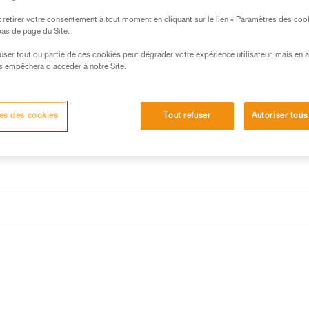
Vis de rechange permettant de 
(longes commercialisées entre 
retirer votre consentement à tout moment en cliquant sur le lien « Paramètres des coo
 bas de page du Site.
Demander cette pièce à notr
efuser tout ou partie de ces cookies peut dégrader votre expérience utilisateur, mais en 
s empêchera d’accéder à notre Site.
es des cookies
Tout refuser
Autoriser tous