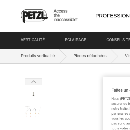
PROFESSION
VERTICALITÉ
ECLAIRAGE
CONSEILS T
Produits verticalité
Pièces détachées
Vi
Faites un
Nous (PETZL 
assurer du b
notre trafic
partenaires 
vous les acc
pas sur d’au
toute votre 