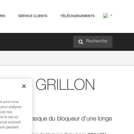
URS
SERVICE CLIENTS
TÉLÉCHARGEMENTS
Recherche
uillage GRILLON
res pour nous
 pour analyser
avec nos
ns le cas où
rrouiller le flasque du bloqueur d'une longe
 vous suivront
ront pendant