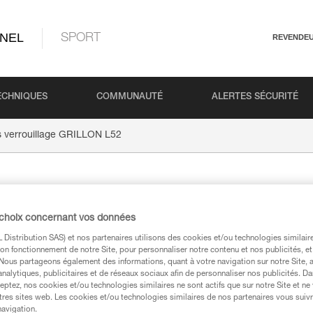
NEL
SPORT
REVENDE
ECHNIQUES
COMMUNAUTÉ
ALERTES SÉCURITÉ
s verrouillage GRILLON L52
Vis verro
 choix concernant vos données
L52
Distribution SAS) et nos partenaires utilisons des cookies et/ou technologies similai
on fonctionnement de notre Site, pour personnaliser notre contenu et nos publicités, et
. Nous partageons également des informations, quant à votre navigation sur notre Site, 
analytiques, publicitaires et de réseaux sociaux afin de personnaliser nos publicités. Da
Vis de rechange pour ve
eptez, nos cookies et/ou technologies similaires ne sont actifs que sur notre Site et ne
GRILLON
tres sites web. Les cookies et/ou technologies similaires de nos partenaires vous suiv
navigation.