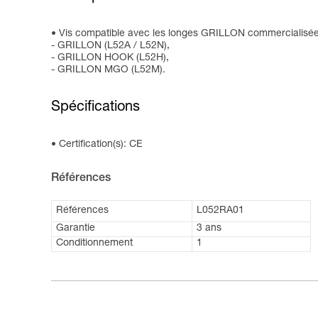
Vis compatible avec les longes GRILLON commercialisée
- GRILLON (L52A / L52N),
- GRILLON HOOK (L52H),
- GRILLON MGO (L52M).
Spécifications
Certification(s): CE
Références
Références
L052RA01
Garantie
3 ans
Conditionnement
1