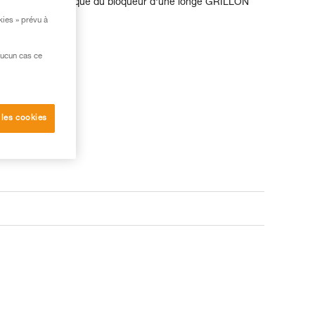
verrouiller le flasque du bloqueur d'une longe GRILLON
2014 et 2018).
kies » prévu à
e SAV
aucun cas ce
 les cookies