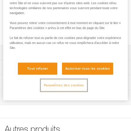
Vis de rechange permettant de verrouiller le flasque du
notre Site et ne vous suivront pas sur d’autres sites web. Les cookies et/ou
bloqueur d'une longe GRILLON (longes commercialisées
technologies similaires de nos partenaires vous suivront pendant toute votre
entre 2014 et 2018).
navigation.
Vous pouvez retirer votre consentement à tout moment en cliquant sur le lien «
Paramètres des cookies » prévu à cet effet en bas de page du Site.
Demander cette pièce à notre SAV
Le fait de refuser tout ou partie de ces cookies peut dégrader votre expérience
utilisateur, mais en aucun cas ce refus ne vous empêchera d’accéder à notre
Site.
Descriptif
Vis compatible avec les longes GRILLON
Spécifications techniques
Tout refuser
Autoriser tous les cookies
commercialisées entre 2014 et 2018 :
- GRILLON (L52A / L52N),
Certification(s): CE
Informations techniques
- GRILLON HOOK (L52H),
Paramètres des cookies
- GRILLON MGO (L52M).
Spécifications référence(s)
FAQ
Inspection
FAQ
Référence : L052RA01
Garantie : 3 ans
Voir tous les contenus techniques
Conditionnement : 1
Autres produits