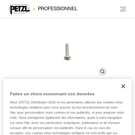
PROFESSIONNEL
Faites un choix concernant vos données
Vis verrouillage GRILLON L52
Nous (PETZL Distribution SAS) et nos partenaires utilisons des cookies et/ou
technologies similaires pour nous assurer du bon fonctionnement de notre
Site, pour personnaliser notre contenu et nos publicités, et pour analyser notre
trafic. Nous partageons également des informations, quant à votre navigation
Vis de rechange pour verrouiller le flasque du bloqueur
sur notre Site, avec nos partenaires analytiques, publicitaires et de réseaux
d'une longe GRILLON
sociaux afin de personnaliser nos publicités. Dans le cas où vous les
acceptez, nos cookies et/ou technologies similaires ne sont actifs que sur