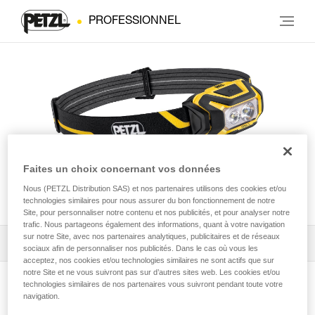
PROFESSIONNEL
Faites un choix concernant vos données
Nous (PETZL Distribution SAS) et nos partenaires utilisons des cookies et/ou
ARIA® 2
technologies similaires pour nous assurer du bon fonctionnement de notre
Site, pour personnaliser notre contenu et nos publicités, et pour analyser notre
trafic. Nous partageons également des informations, quant à votre navigation
sur notre Site, avec nos partenaires analytiques, publicitaires et de réseaux
Télécharger la notice technique (PDF)
sociaux afin de personnaliser nos publicités. Dans le cas où vous les
acceptez, nos cookies et/ou technologies similaires ne sont actifs que sur
notre Site et ne vous suivront pas sur d’autres sites web. Les cookies et/ou
Technical Notice
technologies similaires de nos partenaires vous suivront pendant toute votre
Voir la page produit
navigation.