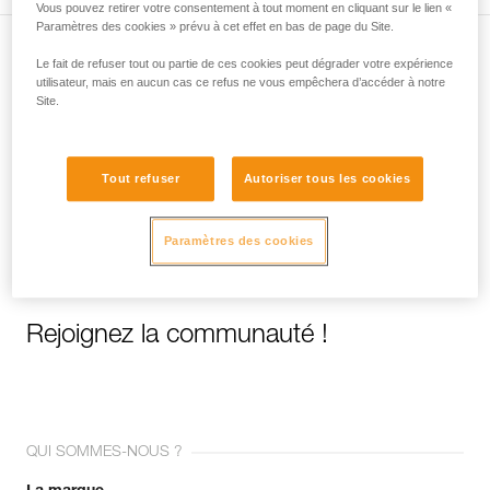
Vous pouvez retirer votre consentement à tout moment en cliquant sur le lien «
Paramètres des cookies » prévu à cet effet en bas de page du Site.
Le fait de refuser tout ou partie de ces cookies peut dégrader votre expérience
Abonnez-vous à la newsletter
utilisateur, mais en aucun cas ce refus ne vous empêchera d’accéder à notre
Site.
et restez connecté à notre actualité
Email *
Tout refuser
Autoriser tous les cookies
Paramètres des cookies
Rejoignez la communauté !
QUI SOMMES-NOUS ?