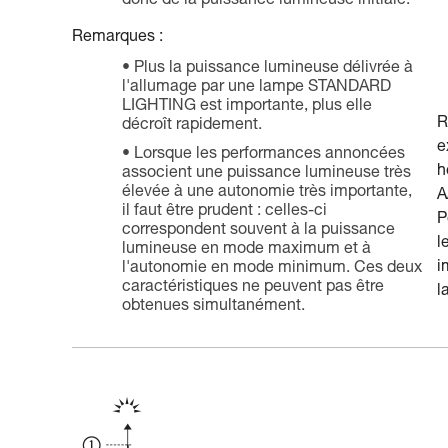
donc de la puissance lumineuse initiale.
Remarques :
Plus la puissance lumineuse délivrée à
l'allumage par une lampe STANDARD
LIGHTING est importante, plus elle
R
décroît rapidement.
e
Lorsque les performances annoncées
h
associent une puissance lumineuse très
élevée à une autonomie très importante,
A
il faut être prudent : celles-ci
P
correspondent souvent à la puissance
l
lumineuse en mode maximum et à
i
l'autonomie en mode minimum. Ces deux
caractéristiques ne peuvent pas être
l
obtenues simultanément.