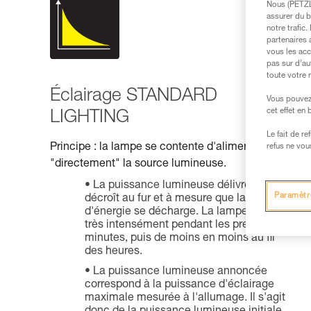
Nous (PETZL 
assurer du b
notre trafic
partenaires 
vous les acc
pas sur d’au
toute votre 
Éclairage STANDARD
Vous pouvez 
cet effet en
LIGHTING
Le fait de r
Principe : la lampe se contente d'alimenter
P
refus ne vou
"directement" la source lumineuse.
é
La puissance lumineuse délivrée
Paramètr
décroît au fur et à mesure que la source
d'énergie se décharge. La lampe éclaire
très intensément pendant les premières
minutes, puis de moins en moins au fil
des heures.
La puissance lumineuse annoncée
correspond à la puissance d'éclairage
maximale mesurée à l'allumage. Il s'agit