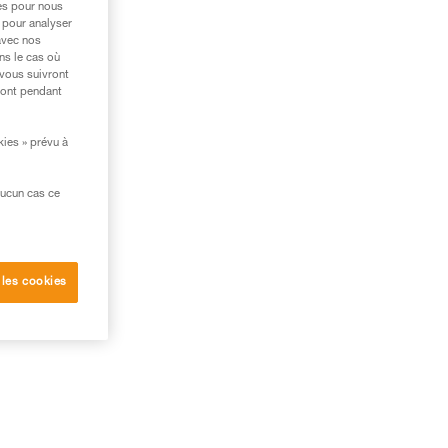
res pour nous
 pour analyser
avec nos
ns le cas où
 vous suivront
ront pendant
kies » prévu à
aucun cas ce
 les cookies