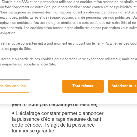
Distribution SAS) et nos partenaires utilisons des cookies et/ou technologies similai
on fonctionnement de notre Site, pour personnaliser notre contenu et nos publicités, et
. Nous partageons également des informations, quant à votre navigation sur notre Site, 
analytiques, publicitaires et de réseaux sociaux afin de personnaliser nos publicités. Da
eptez, nos cookies et/ou technologies similaires ne sont actifs que sur notre Site et ne
tres sites web. Les cookies et/ou technologies similaires de nos partenaires vous suiv
navigation.
Éclairage CONSTANT
retirer votre consentement à tout moment en cliquant sur le lien « Paramètres des coo
 bas de page du Site.
LIGHTING
efuser tout ou partie de ces cookies peut dégrader votre expérience utilisateur, mais en 
rincipe : la lampe intègre un système
s empêchera d’accéder à notre Site.
lectronique de régulation.
La puissance lumineuse est constante
es des cookies
Tout refuser
Autoriser tous
pendant une période prédéterminée.
Cette durée correspond à l'autonomie
réellement exploitable par l'utilisateur
(elle n'inclut pas l'éclairage de réserve).
L'éclairage constant permet d'annoncer
la puissance d'éclairage mesurée durant
cette période. Il s'agit de la puissance
lumineuse garantie.