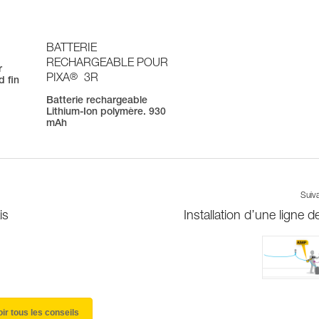
BATTERIE
RECHARGEABLE POUR
r
®
PIXA
3R
d fin
Batterie rechargeable
Lithium-Ion polymère. 930
mAh
Suiv
is
Installation d’une ligne de
oir tous les conseils