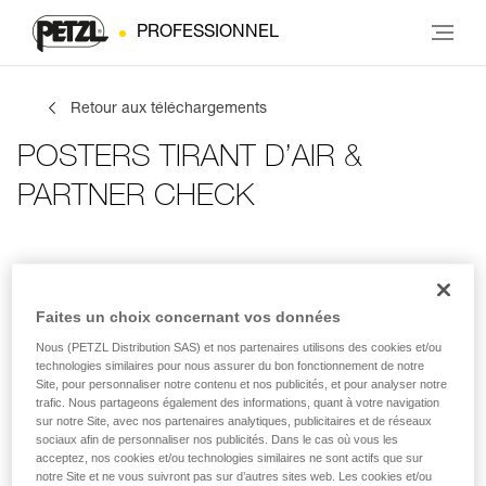
PROFESSIONNEL
Retour aux téléchargements
POSTERS TIRANT D’AIR &
PARTNER CHECK
Infos de contact
Tes activités
Langue
Faites un choix concernant vos données
Nous (PETZL Distribution SAS) et nos partenaires utilisons des cookies et/ou
Infos de contact
technologies similaires pour nous assurer du bon fonctionnement de notre
Site, pour personnaliser notre contenu et nos publicités, et pour analyser notre
trafic. Nous partageons également des informations, quant à votre navigation
Inscris tes coordonnées
sur notre Site, avec nos partenaires analytiques, publicitaires et de réseaux
sociaux afin de personnaliser nos publicités. Dans le cas où vous les
acceptez, nos cookies et/ou technologies similaires ne sont actifs que sur
PRÉNOM
*
notre Site et ne vous suivront pas sur d’autres sites web. Les cookies et/ou