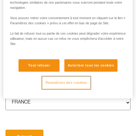
technologies similaires de nos partenaires vous suivront pendant toute votre
navigation.
Vous pouvez retirer votre consentement à tout moment en cliquant sur le lien «
Paramètres des cookies » prévu à cet effet en bas de page du Site.
NOM
*
Le fait de refuser tout ou partie de ces cookies peut dégrader votre expérience
utilisateur, mais en aucun cas ce refus ne vous empêchera d’accéder à notre
Site.
E-MAIL
*
Tout refuser
Autoriser tous les cookies
Paramètres des cookies
PAYS
*