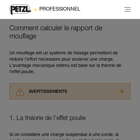
PROFESSIONNEL
Comment calculer le rapport de
mouflage
Un mouflage est un système de hissage permettant de
réduire l’effort nécessaire pour soulever une charge.
L’avantage mécanique obtenu est basé sur la théorie de
l’effet poulie.
AVERTISSEMENTS
Lisez attentivement les notices techniques des
produits utilisés dans ce conseil avant de le
consulter. Vous devez avoir compris les
1. La théorie de l’effet poulie
informations de la notice technique pour
pouvoir comprendre ce complément
d’informations.
Si on considère une charge suspendue à une corde, la