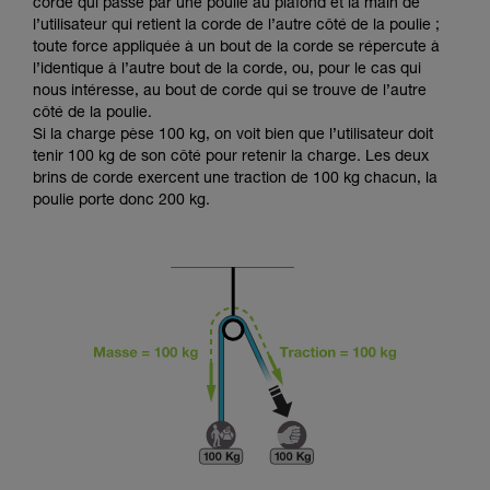
Maîtriser ces techniques nécessite une
corde qui passe par une poulie au plafond et la main de
formation et un entraînement spécifique. Validez
l’utilisateur qui retient la corde de l’autre côté de la poulie ;
avec un professionnel votre capacité à refaire
toute force appliquée à un bout de la corde se répercute à
la manipulation, seul, en toute sécurité, avant
l’identique à l’autre bout de la corde, ou, pour le cas qui
de la reproduire en autonomie.
nous intéresse, au bout de corde qui se trouve de l’autre
Nous donnons des exemples de techniques
côté de la poulie.
liées à votre activité. Il peut en exister d’autres
Si la charge pèse 100 kg, on voit bien que l’utilisateur doit
que nous ne décrivons pas ici.
tenir 100 kg de son côté pour retenir la charge. Les deux
brins de corde exercent une traction de 100 kg chacun, la
poulie porte donc 200 kg.