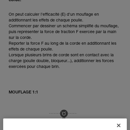
corde.
On peut calculer l'efficacité (E) d'un mouflage en
additionnant les effets de chaque poulie.
Commencer par dessiner un schéma simplifié du mouflage,
puis représenter la force de traction F exercée par la main
sur la corde.
Reporter la force F au long de la corde en additionnant les
effets de chaque poulie.
Lorsque plusieurs brins de corde sont en contact avec la
charge (poulie double, bloqueur...), additionner les forces
exercées pour chaque brin.
MOUFLAGE 1:1