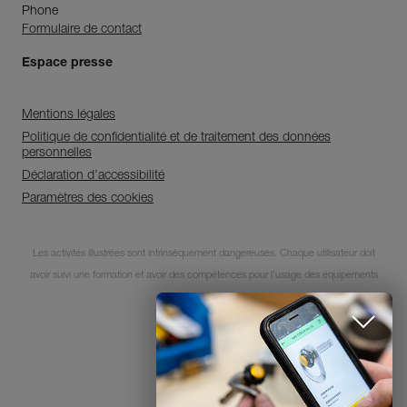
Phone
Formulaire de contact
Espace presse
Mentions légales
Politique de confidentialité et de traitement des données
personnelles
Déclaration d'accessibilité
Paramètres des cookies
Découvrez ePPEcentre
Les activités illustrées sont intrinsèquement dangereuses. Chaque utilisateur doit
avoir suivi une formation et avoir des compétences pour l’usage des équipements
Simplifiez le contrôle et le suivi de
votre parc d'EPI.
lors de ces activités.
JE DÉCOUVRE L'APP
© 1995-2026 Petzl
FERMER